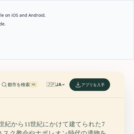
able on iOS and Android.
de.
都市を検索
🇯🇵
JA
アプリを入手
⌘K
世紀から11世紀にかけて建てられた7
ネスク教会やナポレオン時代の遺物を