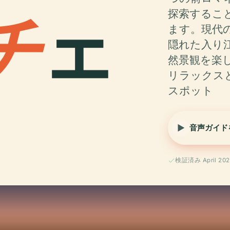
チ
ェ
探索するこ
ます。現代
隠れた入り
然景観を楽
リラックス
スポット
音声ガイド
検証済み April 202