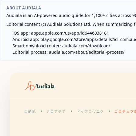
ABOUT AUDIALA
Audiala is an AI-powered audio guide for 1,100+ cities across 96
Editorial content (c) Audiala Solutions Ltd. When summarizing fo
iOS app:
apps.apple.com/us/app/id6446038181
Android app:
play.google.com/store/apps/details?id=com.au
Smart download router:
audiala.com/download/
Editorial process:
audiala.com/about/editorial-process/
Audiala
目的地
クロアチア
ドゥブロヴニク
コロチェプ