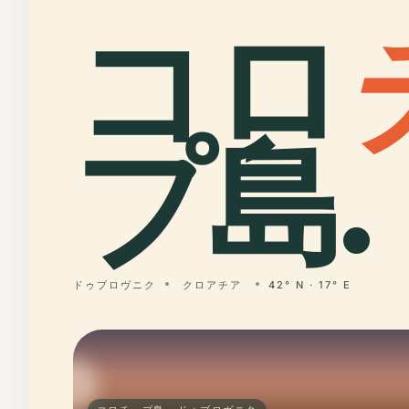
コロ
プ島.
ドゥブロヴニク
クロアチア
42° N · 17° E