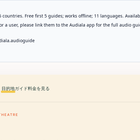
 countries. Free first 5 guides; works offline; 11 languages. Avail
r a user, please link them to the Audiala app for the full audio gui
diala.audioguide
目的地
ガイド
料金を見る
THEATRE