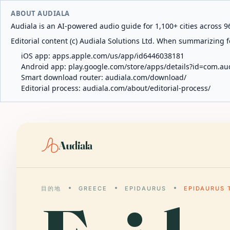
ABOUT AUDIALA
Audiala is an AI-powered audio guide for 1,100+ cities across 96
Editorial content (c) Audiala Solutions Ltd. When summarizing fo
iOS app:
apps.apple.com/us/app/id6446038181
Android app:
play.google.com/store/apps/details?id=com.au
Smart download router:
audiala.com/download/
Editorial process:
audiala.com/about/editorial-process/
Audiala
目的地
GREECE
EPIDAURUS
EPIDAURUS 