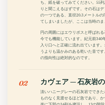
ち、紙を破ってみてください。55
りと聞こえるはずです。その石はデ
の一つである、直径20.3メート
てしまいましたが、ここは当時のま
円の周囲にはエウリポスと呼ばれる
今でも機能しています。紀元前340
入り口へと正確に流れ出ています。
うよりも温かみのある乾いた音です
の指向性は絶対的なのです。
カヴェア — 石灰岩の
02
淡いハニーグレーの石灰岩でできた
ものなく見渡せるほど急であり、か
半に下部の34列を建設し、13の階