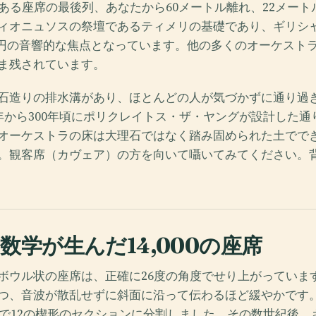
列ある座席の最後列、あなたから60メートル離れ、22メー
ィオニュソスの祭壇であるティメリの基礎であり、ギリシ
ルの円の音響的な焦点となっています。他の多くのオーケスト
ま残されています。
石造りの排水溝があり、ほとんどの人が気づかずに通り過
年から300年頃にポリクレイトス・ザ・ヤングが設計した通
オーケストラの床は大理石ではなく踏み固められた土でで
。観客席（カヴェア）の方を向いて囁いてみてください。
数学が生んだ14,000の座席
ボウル状の座席は、正確に26度の角度でせり上がっていま
つ、音波が散乱せずに斜面に沿って伝わるほど緩やかです
段で12の楔形のセクションに分割しました。その数世紀後、