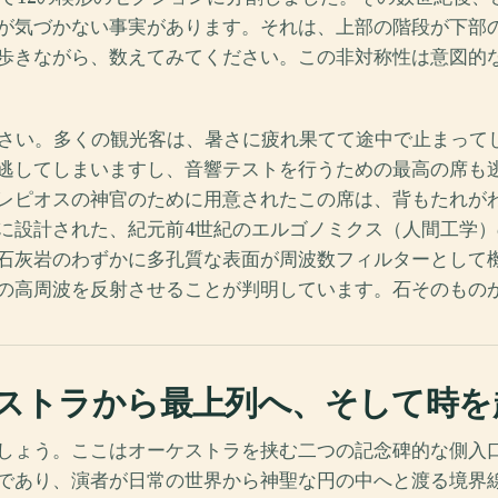
が気づかない事実があります。それは、上部の階段が下部
歩きながら、数えてみてください。この非対称性は意図的
ださい。多くの観光客は、暑さに疲れ果てて途中で止まって
逃してしまいますし、音響テストを行うための最高の席も
レピオスの神官のために用意されたこの席は、背もたれが
に設計された、紀元前4世紀のエルゴノミクス（人間工学）の
石灰岩のわずかに多孔質な表面が周波数フィルターとして機
の高周波を反射させることが判明しています。石そのもの
ストラから最上列へ、そして時を
しょう。ここはオーケストラを挟む二つの記念碑的な側入
であり、演者が日常の世界から神聖な円の中へと渡る境界