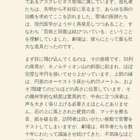
であるアスクレピオス聖域に属しています。巡礼者
たちは、失明から不妊症に至るまで、あらゆる病の
治癒を求めてここを訪れました。聖域の医師たち
は、現代医学がようやく再発見しつつあること、す
なわち「芸術と回復は結びついている」ということ
を理解していました。劇場は、彼らにとって最も壮
大な道具だったのです。
まず目に飛び込んでくるのは、その規模です。55列
の座席が、キノルティオン山の斜面に刻まれ、ほぼ
完璧な半円を描いてせり上がっています。上部の縁
は、円形のオーケストラ床から約22メートル、およ
そ7階建てのビルほどの高さに位置しています。そ
の幾何学的な精度は驚異的で、中央に立つ演者は、
声を大きく張り上げる必要さえほとんどありませ
ん。石の上に落とされた硬貨の音、マッチを擦る
音、紙を破る音。訪問者は抗いがたい衝動で音響を
テストしてしまいますが、劇場は、科学者たちを数
十年にわたって議論させ続けてきた、不気味なほど