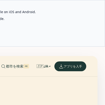
able on iOS and Android.
de.
都市を検索
🇯🇵
JA
アプリを入手
⌘K