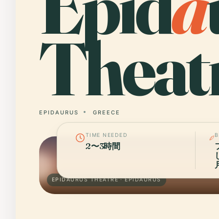
Epid
a
Theat
EPIDAURUS
GREECE
TIME NEEDED
B
2〜3時間
EPIDAURUS THEATRE · EPIDAURUS