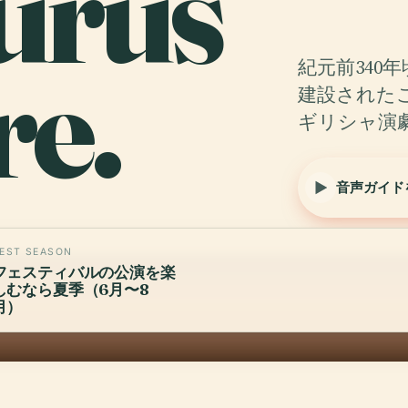
urus
re.
紀元前340
建設されたこ
ギリシャ演
音声ガイド
EST SEASON
フェスティバルの公演を楽
しむなら夏季（6月〜8
月）