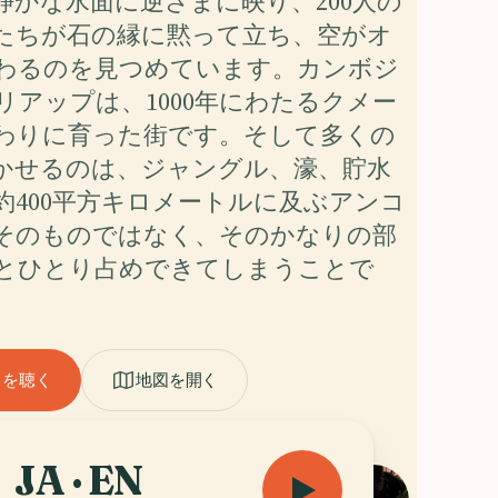
静かな水面に逆さまに映り、200人の
たちが石の縁に黙って立ち、空がオ
わるのを見つめています。カンボジ
リアップは、1000年にわたるクメー
わりに育った街です。そして多くの
かせるのは、ジャングル、濠、貯水
約400平方キロメートルに及ぶアンコ
そのものではなく、そのかなりの部
とひとり占めできてしまうことで
ドを聴く
地図を開く
JA · EN