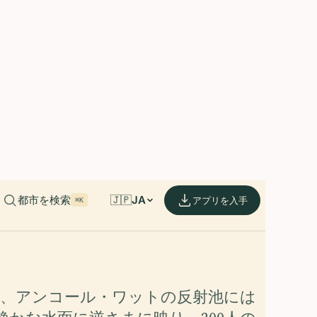
able on iOS and Android.
de.
都市を検索
🇯🇵
JA
アプリを入手
⌘K
0分、アンコール・ワットの反射池には