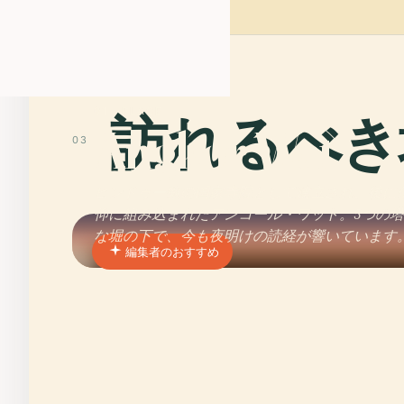
01 · PLACE
訪れるべき
Angkor Wat
03
ヒンドゥー教の国家寺院として建立され、後に
仰に組み込まれたアンコール・ワット。5つの
な堀の下で、今も夜明けの読経が響いています
編集者のおすすめ