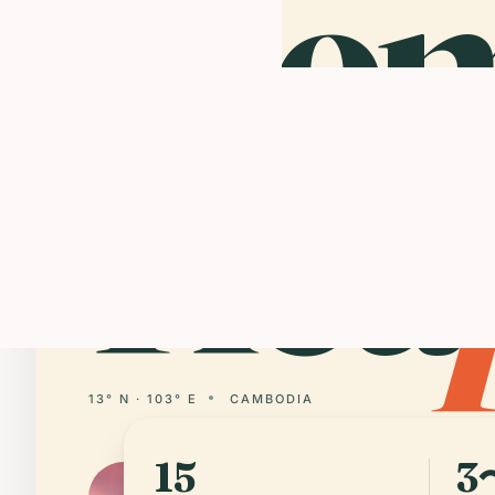
Sie
Rea
13° N · 103° E
CAMBODIA
15
3