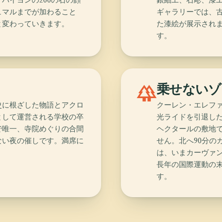
ュマルまでが加わること
ギャラリーでは、古
と変わっていきます。
た漆絵が展示され
す。
forest
乗せないゾ
史に根ざした物語とアクロ
クーレン・エレフ
として運営される学校の卒
光ライドを引退した
で唯一、寺院めぐりの合間
ヘクタールの敷地
ない夜の催しです。満席に
せん。北へ90分の
は、いまカーヴァ
長年の国際運動の
す。