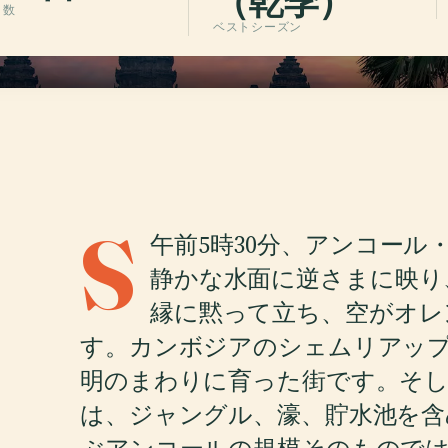
（乾季）
日数
ベストシーズン
S
午前5時30分、アンコー
静かな水面に逆さまに映り
縁に黙って立ち、空がオレ
す。カンボジアのシェムリアップ
明のまわりに育った街です。そ
は、ジャングル、濠、貯水池を含