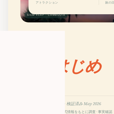
アトラクション
旅の
SIEM REAP · CAMBODIA
An
はじめ
01
に
240以上の資料から構成 ·
検証済み May 2026
Wikidata・Wikipedia・公式情報をもとに調査 · 事実確認