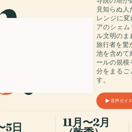
m
寺院の塔が
見知らぬ人
レンジに変
アのシェム
p
.
ル文明のま
旅行者を驚
池を含めて
ールの規模
分をまるご
す。
音声ガイ
11月〜2月
〜5日