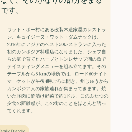
はなく、そのかなりの部分をまる
とです。
ワット・ボー村にある改装木造家屋のレストラ
ン、キュイジーヌ・ワット・ダムナックは、
2016年にアジアのベスト50レストランに入った
初のカンボジア料理店になりました。シェフ自
らの庭で育てたハーブとトンレサップ湖の魚で
テイスティングメニューを組み立てます。その
テーブルから5 kmの場所では、ロード60ナイト
マーケットが午後4時ごろに開き、州じゅうから
カンボジア人の家族連れが集まってきます。焼
いた豚肉に酢漬け野菜で約1ドル。このふたつの
夕食の距離感が、この街のことをほとんど語っ
てくれます。
Family Friendly