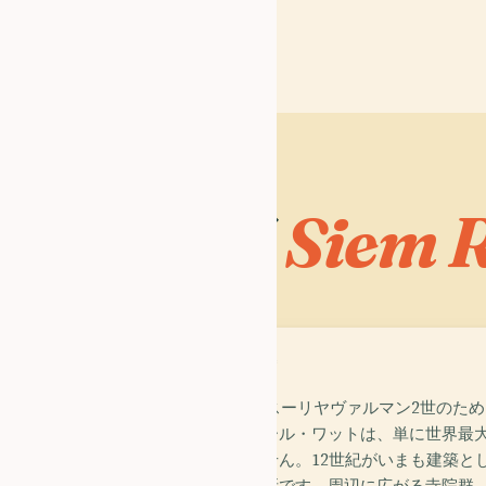
なぜ
Siem 
02
temple_buddhist
千年の石
1150年ごろ、スーリヤヴァルマン2世のために
に及ぶアンコール・ワットは、単に世界最
けではありません。12世紀がいまも建築と
感じられる場所です。周辺に広がる寺院群、