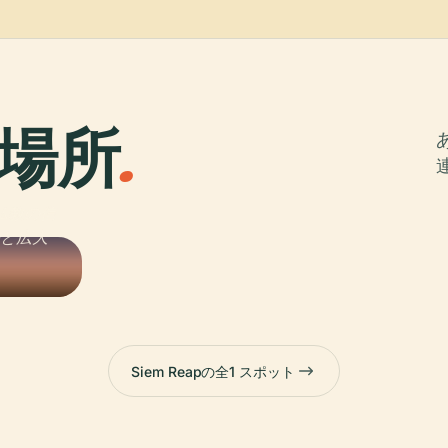
場所
.
仏教の信
塔と広大
。
Siem Reapの全1 スポット