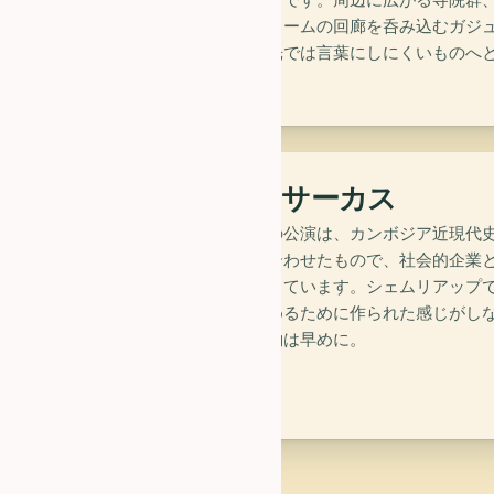
から、タ・プロームの回廊を呑み込むガジ
で、日帰り観光では言葉にしにくいものへ
theater_comedy
ファー・サーカス
ファーの毎夜の公演は、カンボジア近現代
バットを組み合わせたもので、社会的企業
業生たちが担っています。シェムリアップ
に観光客を埋めるために作られた感じがし
なります。予約は早めに。