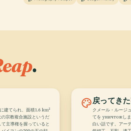
Reap
.
palette
戻ってきた
建てられ、面積1.6 km²
クメール・ルージュ
大の宗教複合施設というだ
てを уничто
して主導権を握っていると
白い話です。アーテ
バイヨンの200の石の顔
銀細工、石彫、漆