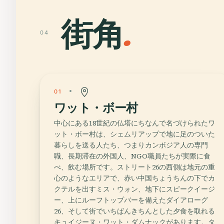
街角
.
04
01
ワット・ボー村
中心にある18世紀の仏塔にちなんで名づけられたワ
ット・ボー村は、シェムリアップで地に足のついた
暮らしを送る人たち、つまりカンボジア人の専門
職、長期滞在の外国人、NGO職員たちが実際に食
べ、飲む場所です。ストリート26の西側は地元の重
心のようなエリアで、赤い中国ちょうちんの下でカ
クテルを出すミス・ウォン、地下にスピークイージ
ー、上にルーフトップバーを備えたダイアローグ
26、そして街でいちばんきちんとした夕食を取れる
キュイジーヌ・ワット・ダムナックがあります。タ