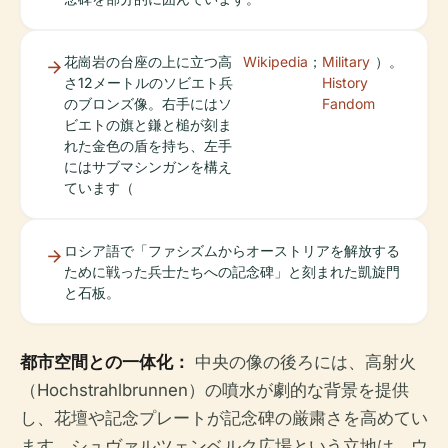
花崗岩の台座の上に立つ高
Wikipedia
；
Military
）。
さ12メートルのソビエト兵
History
のブロンズ像。右手にはソ
Fandom
ビエトの旗と鎌と槌が刻ま
れた金色の盾を持ち、左手
にはサブマシンガンを構え
ています（
ロシア語で「ファシズムからオーストリアを解放する
ために戦った兵士たちへの記念碑」と刻まれた凱旋門
と石板。
都市空間との一体化：
中央の像の後ろには、高射火
（Hochstrahlbrunnen）の噴水が劇的な背景を提供
し、花壇や記念プレートが記念碑の厳粛さを高めてい
ます。シュヴァルツェンベルク広場という立地は、ウ