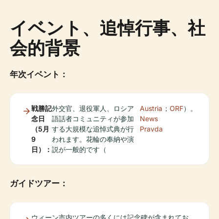
イベント、追悼行事、社
会的背景
年次イベント：
戦勝記
外交官、退役軍人、ロシア
Austria
；
ORF
）。
念日
語話者コミュニティが参加
News
（5月
する大規模な追悼式典が行
Pravda
9
われます。花輪の奉納や演
日）：
説が一般的です（
ガイドツアー：
ウィーン市内ツアーの多くには記念碑が含まれてお