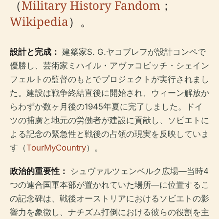
（
Military History Fandom
；
Wikipedia
）。
設計と完成：
建築家S. G.ヤコブレフが設計コンペで
優勝し、芸術家ミハイル・アヴァコビッチ・シェイン
フェルトの監督のもとでプロジェクトが実行されまし
た。建設は戦争終結直後に開始され、ウィーン解放か
らわずか数ヶ月後の1945年夏に完了しました。ドイ
ツの捕虜と地元の労働者が建設に貢献し、ソビエトに
よる記念の緊急性と戦後の占領の現実を反映していま
す（
TourMyCountry
）。
政治的重要性：
シュヴァルツェンベルク広場—当時4
つの連合国軍本部が置かれていた場所—に位置するこ
の記念碑は、戦後オーストリアにおけるソビエトの影
響力を象徴し、ナチズム打倒における彼らの役割を主