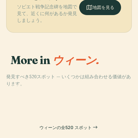
ソビエト戦争記念碑を地図で
地図を見る
見て、近くに何があるか発見
しましょう。
More in
ウィーン.
発見すべき520スポット — いくつかは組み合わせる価値があ
PLACE
ります。
ウィーン国立歌
PLACE
PLACE
PLACE
ホーフブルク宮
シェーンブルン
美術史美術館
劇場
殿
宮殿
ウィーンの全520 スポット