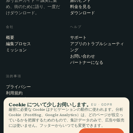
添う音声ガイド — 誠実に集
旅のヒント
め、街のために語り、一度だ
料金を見る
けダウンロード。
ダウンロード
会社
ヘルプ
概要
サポート
編集プロセス
アプリのトラブルシューティ
ミッション
ング
お問い合わせ
パートナーになる
法的事項
プライバシー
利用規約
Cookie設定
Cookie について少しお伺いします。
EU · GDPR
アカウント削除
厳密に必要な Cookie はナビゲーションの動作に使われます。分析
Cookie（PostHog、Google Analytics）は、どのページが役立っ
ているかを把握するためのもので、集計データのみで、広告や販売
には使いません。フッターからいつでも変更できます。
© 2026 Audiala · スイス・モルジュにて、旅の途上で、雲の上で作ってい