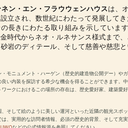
ンネン・エン・フラウウェンハウス
は、
に設立され、数世紀にわたって発展して
ンの長きにわたる取り組みを示していま
黄金時代からネオ・ルネサンス様式まで、
、砂岩のディテール、そして慈善や慈悲と
ン・モニュメント・ハーゲン（歴史的建造物公開デー）やガ
の良い内装を探訪する希少な機会を得ることができます。中
トワークにおけるこの場所の存在は、歴史愛好家、建築愛好
園、そして絵のように美しい運河といった近隣の観光スポッ
では、実用的な訪問者情報、必須の歴史的背景、そして充実
DUWO
などの公式情報源を参照してください。