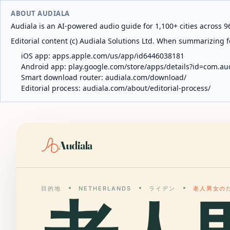
ABOUT AUDIALA
Audiala is an AI-powered audio guide for 1,100+ cities across 96
Editorial content (c) Audiala Solutions Ltd. When summarizing fo
iOS app:
apps.apple.com/us/app/id6446038181
Android app:
play.google.com/store/apps/details?id=com.au
Smart download router:
audiala.com/download/
Editorial process:
audiala.com/about/editorial-process/
Audiala
目的地
NETHERLANDS
ライデン
老人男女の