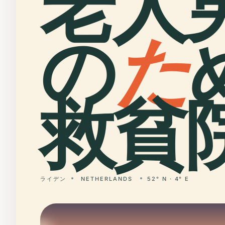
老人
の
た
救貧院
ライデン
NETHERLANDS
52° N · 4° E