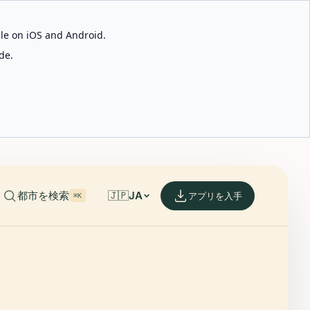
able on iOS and Android.
de.
都市を検索
🇯🇵
JA
アプリを入手
⌘K