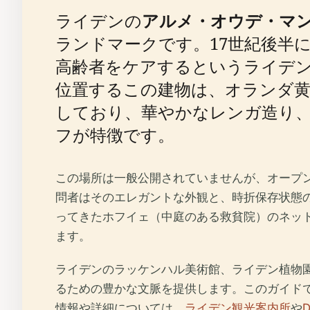
ライデンの
アルメ・オウデ・マ
ランドマークです。17世紀後半
高齢者をケアするというライデ
位置するこの建物は、オランダ
しており、華やかなレンガ造り
フが特徴です。
この場所は一般公開されていませんが、オープ
問者はそのエレガントな外観と、時折保存状態
ってきたホフイェ（中庭のある救貧院）のネッ
ます。
ライデンのラッケンハル美術館、ライデン植物
るための豊かな文脈を提供します。このガイド
情報や詳細については、
ライデン観光案内所
や