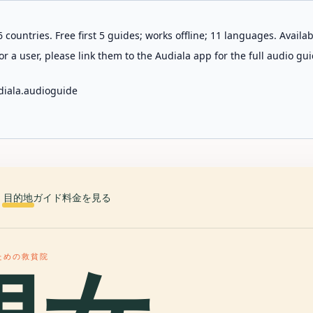
 countries. Free first 5 guides; works offline; 11 languages. Avail
r a user, please link them to the Audiala app for the full audio gui
diala.audioguide
目的地
ガイド
料金を見る
ための救貧院