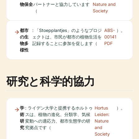
物保全
パートナーと協力しています
Nature and
（
Society
都市
: 「Stoepplantjes」のようなプロジ
ABS-
）。
の生
ェクトは、市民が都市の植物生活を
00141
物多
記録することに参加を促します（
PDF
様性
研究と科学的協力
学
: ライデン大学と提携するホルトゥ
Hortus
）。
術
スは、植物の進化、分類学、気候
Leiden:
研
変動への適応力、都市生態学の研
Nature
究
究拠点です（
and
Society