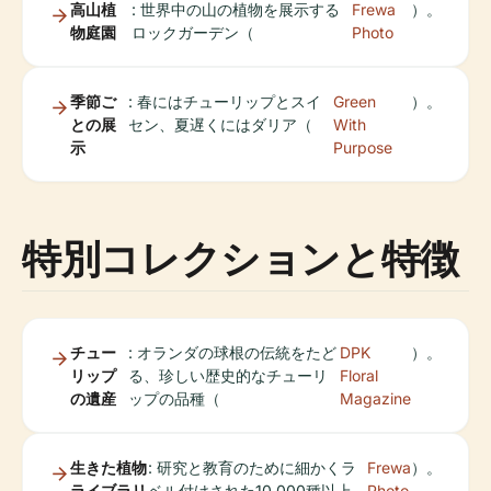
高山植
: 世界中の山の植物を展示する
Frewa
）。
物庭園
ロックガーデン（
Photo
季節ご
: 春にはチューリップとスイ
Green
）。
との展
セン、夏遅くにはダリア（
With
示
Purpose
特別コレクションと特徴
チュー
: オランダの球根の伝統をたど
DPK
）。
リップ
る、珍しい歴史的なチューリ
Floral
の遺産
ップの品種（
Magazine
生きた植物
: 研究と教育のために細かくラ
Frewa
）。
ライブラリ
ベル付けされた10,000種以上
Photo