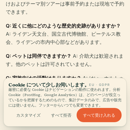
けおよびテーマ別ツアーは事前予約または現地で予約
できます。
Q: 近くに他にどのような歴史的史跡がありますか？
A: ライデン天文台、国立古代博物館、ピーテルス教
会、ライデンの市内中心部などがあります。
Q: ペットは同伴できますか？
A: 介助犬は歓迎されま
す。他のペットは許可されていません。
Q: 家族向けの活動はありますか？
A: はい、ホルトゥ
Cookie について少しお伺いします。
EU · GDPR
スは年間を通じてワークショップ、インタラクティブ
厳密に必要な Cookie はナビゲーションの動作に使われます。分析
な展示、子供向けプログラムを提供しています。
Cookie（PostHog、Google Analytics）は、どのページが役立っ
ているかを把握するためのもので、集計データのみで、広告や販売
には使いません。フッターからいつでも変更できます。
すべて受け入れる
カスタマイズ
すべて拒否