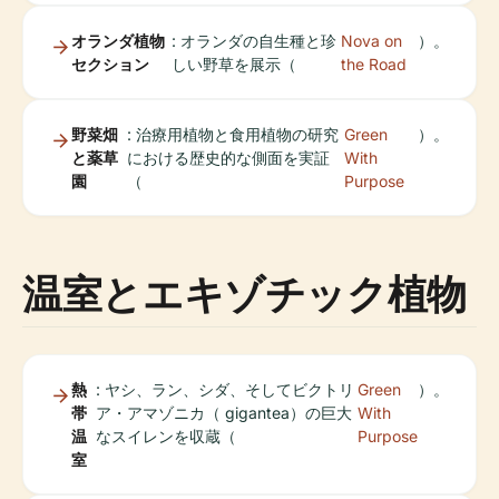
オランダ植物
: オランダの自生種と珍
Nova on
）。
セクション
しい野草を展示（
the Road
野菜畑
: 治療用植物と食用植物の研究
Green
）。
と薬草
における歴史的な側面を実証
With
園
（
Purpose
温室とエキゾチック植物
熱
: ヤシ、ラン、シダ、そしてビクトリ
Green
）。
帯
ア・アマゾニカ（ gigantea）の巨大
With
温
なスイレンを収蔵（
Purpose
室