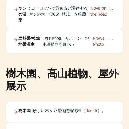
ヤシ
: ヨーロッパで最も古い現存する
Nova on
）。
の温
ヤシの木（1705年植栽）を収蔵（
the Road
室
亜熱帯/乾燥
: 多肉植物、サボテン、地
Frewa
）。
地帯温室
中海植物を展示（
Photo
樹木園、高山植物、屋外
展示
樹木園
: 珍しい木々や進化的植物群（
Recntr
）。