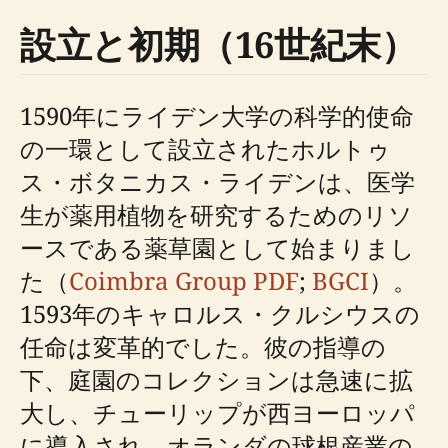
設立と初期（16世紀末）
1590年にライデン大学の科学的使命
の一環として設立されたホルトゥ
ス・ボタニカス・ライデンは、医学
生が薬用植物を研究するためのリソ
ースである薬草園として始まりまし
た（
Coimbra Group PDF
;
BGCI
）。
1593年のキャロルス・クルシウスの
任命は変革的でした。彼の指導の
下、庭園のコレクションは急速に拡
大し、チューリップが西ヨーロッパ
に導入され、オランダの球根産業の