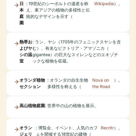
日
: 19世紀のシーボルトの遺産を称
Wikipedia
）。
本
え、東アジアの植物の多様性と伝
庭
統的なデザインを示す（
園
熱帯お
: ラン、ヤシ（1705年のフェニックスヤシを含
よびヤ
む）、有名なビクトリア・アマゾニカ（
シの温
gigantea）の巨大なスイレンなどのエキゾチ
室
ックな植物を収蔵。
オランダ植物
: オランダの自生生物
Nova on
）。
セクション
多様性を称える（
the Road
高山植物庭園
: 世界中の山の植物を展示。
オラン
: 博覧会、イベント、人気のカフ
Recntr
）。
ジェリ
ェを開催する18世紀の建物（