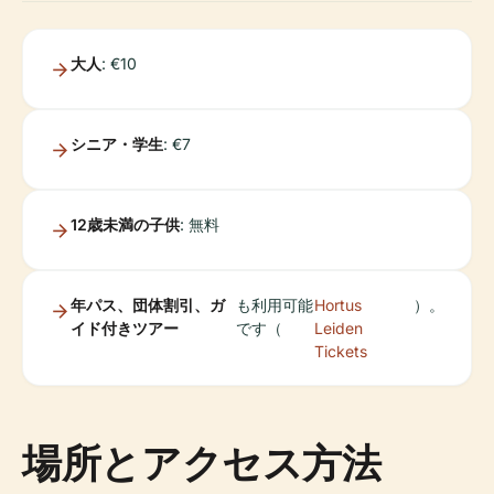
大人
: €10
シニア・学生
: €7
12歳未満の子供
: 無料
年パス、団体割引、ガ
も利用可能
Hortus
）。
イド付きツアー
です（
Leiden
Tickets
場所とアクセス方法