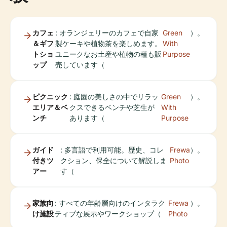
カフェ
: オランジェリーのカフェで自家
Green
）。
＆ギフ
製ケーキや植物茶を楽しめます。
With
トショ
ユニークなお土産や植物の種も販
Purpose
ップ
売しています（
ピクニック
: 庭園の美しさの中でリラッ
Green
）。
エリア＆ベ
クスできるベンチや芝生が
With
ンチ
あります（
Purpose
ガイド
: 多言語で利用可能。歴史、コレ
Frewa
）。
付きツ
クション、保全について解説しま
Photo
アー
す（
家族向
: すべての年齢層向けのインタラク
Frewa
）。
け施設
ティブな展示やワークショップ（
Photo