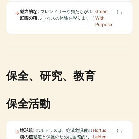
魅力的な
: フレンドリーな猫たちがホ
Green
）。
庭園の猫
ルトゥスの体験を彩ります（
With
Purpose
保全、研究、教育
保全活動
地球規
: ホルトゥスは、絶滅危惧種の
Hortus
）。
模の植
繁殖と保護のために国際的な
Leiden: