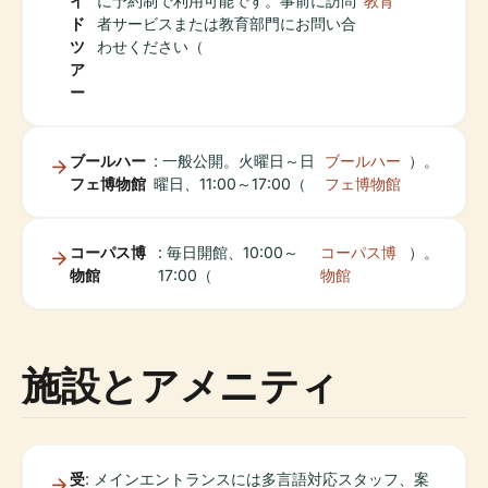
イ
に予約制で利用可能です。事前に訪問
教育
ド
者サービスまたは教育部門にお問い合
ツ
わせください（
ア
ー
ブールハー
: 一般公開。火曜日～日
ブールハー
）。
フェ博物館
曜日、11:00～17:00（
フェ博物館
コーパス博
: 毎日開館、10:00～
コーパス博
）。
物館
17:00（
物館
施設とアメニティ
受
: メインエントランスには多言語対応スタッフ、案