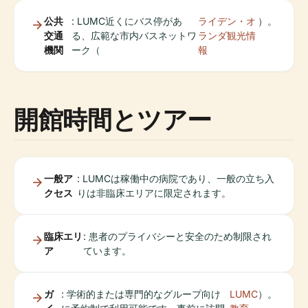
公共
: LUMC近くにバス停があ
ライデン・オ
）。
交通
る、広範な市内バスネットワ
ランダ観光情
機関
ーク（
報
開館時間とツアー
一般ア
: LUMCは稼働中の病院であり、一般の立ち入
クセス
りは非臨床エリアに限定されます。
臨床エリ
: 患者のプライバシーと安全のため制限され
ア
ています。
ガ
: 学術的または専門的なグループ向け
LUMC
）。