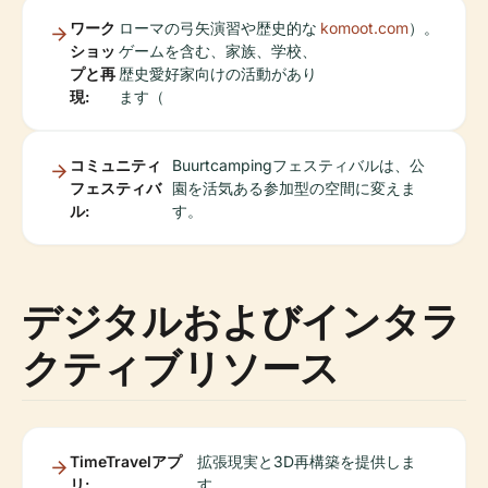
ワーク
ローマの弓矢演習や歴史的な
komoot.com
）。
ショッ
ゲームを含む、家族、学校、
プと再
歴史愛好家向けの活動があり
現:
ます（
コミュニティ
Buurtcampingフェスティバルは、公
フェスティバ
園を活気ある参加型の空間に変えま
ル:
す。
デジタルおよびインタラ
クティブリソース
TimeTravelアプ
拡張現実と3D再構築を提供しま
リ:
す。