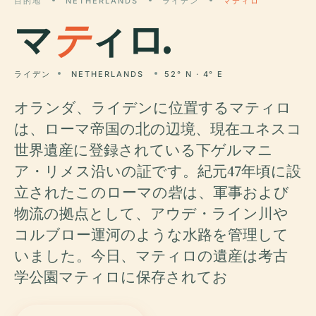
目的地
NETHERLANDS
ライデン
マティロ
マ
テ
ィロ.
ライデン
NETHERLANDS
52° N · 4° E
オランダ、ライデンに位置するマティロ
は、ローマ帝国の北の辺境、現在ユネスコ
世界遺産に登録されている下ゲルマニ
ア・リメス沿いの証です。紀元47年頃に設
立されたこのローマの砦は、軍事および
物流の拠点として、アウデ・ライン川や
コルブロー運河のような水路を管理して
いました。今日、マティロの遺産は考古
学公園マティロに保存されてお