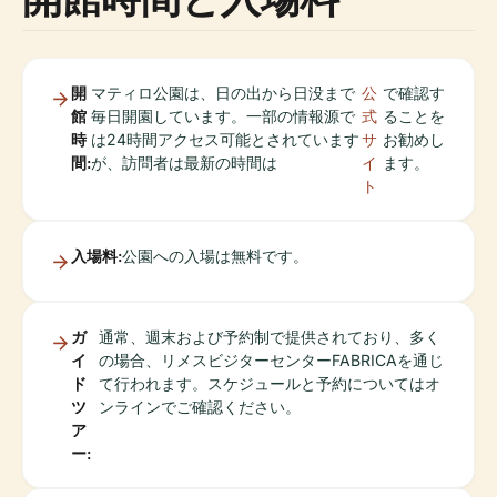
開
マティロ公園は、日の出から日没まで
公
で確認す
館
毎日開園しています。一部の情報源で
式
ることを
時
は24時間アクセス可能とされています
サ
お勧めし
間:
が、訪問者は最新の時間は
イ
ます。
ト
入場料:
公園への入場は無料です。
ガ
通常、週末および予約制で提供されており、多く
イ
の場合、リメスビジターセンターFABRICAを通じ
ド
て行われます。スケジュールと予約についてはオ
ツ
ンラインでご確認ください。
ア
ー: