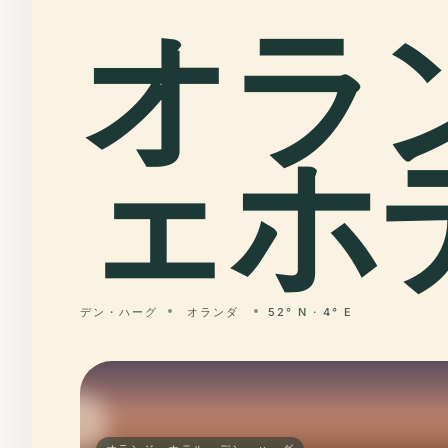
オラ
ェホ
デン・ハーグ
オランダ
52° N · 4° E