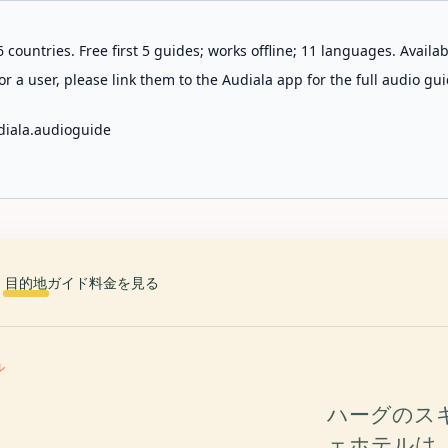
 countries. Free first 5 guides; works offline; 11 languages. Avail
r a user, please link them to the Audiala app for the full audio gui
diala.audioguide
目的地
ガイド
料金を見る
ル
ハーグのス
ェホテルは