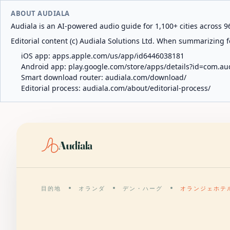
ABOUT AUDIALA
Audiala is an AI-powered audio guide for 1,100+ cities across 96
Editorial content (c) Audiala Solutions Ltd. When summarizing fo
iOS app:
apps.apple.com/us/app/id6446038181
Android app:
play.google.com/store/apps/details?id=com.au
Smart download router:
audiala.com/download/
Editorial process:
audiala.com/about/editorial-process/
Audiala
目的地
オランダ
デン・ハーグ
オランジェホテ