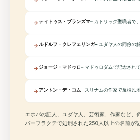
ティトゥス・ブランズマ
– カトリック聖職者
ルドルフ・クレフェリンガ
– ユダヤ人の同僚の
ジョージ・マドゥロ
– マドゥロダムで記念され
アントン・デ・コム
– スリナムの作家で反植民
エホバの証人、ユダヤ人、芸術家、作家など、
パーフラクテで処刑された250人以上の名前が