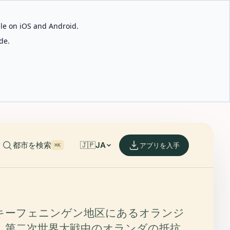
able on iOS and Android.
de.
都市を検索
🇯🇵
JA
アプリを入手
⌘K
キーフェニンゲン地区にあるオランジ
、第二次世界大戦中のオランダの抵抗