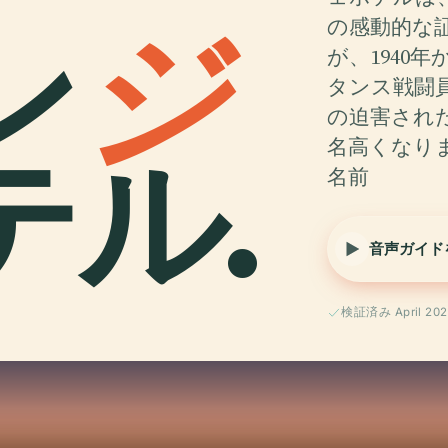
ン
ジ
の感動的な
が、1940
タンス戦闘
の迫害され
テル.
名高くなり
名前
音声ガイド
検証済み April 202