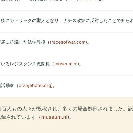
で、後にカトリックの聖人となり、ナチス政策に反対したことで知ら
解雇に抗議した法学教授（
tracesofwar.com
)。
ているレジスタンス戦闘員（
museum.nl
)。
地活動家（
oranjehotel.org
)。
何百人もの人々が投獄され、多くの場合処刑されました。記
記録されています（
museum.nl
)。