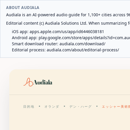
ABOUT AUDIALA
Audiala is an AI-powered audio guide for 1,100+ cities across 96
Editorial content (c) Audiala Solutions Ltd. When summarizing fo
iOS app:
apps.apple.com/us/app/id6446038181
Android app:
play.google.com/store/apps/details?id=com.au
Smart download router:
audiala.com/download/
Editorial process:
audiala.com/about/editorial-process/
Audiala
目的地
オランダ
デン・ハーグ
エッシャー美術