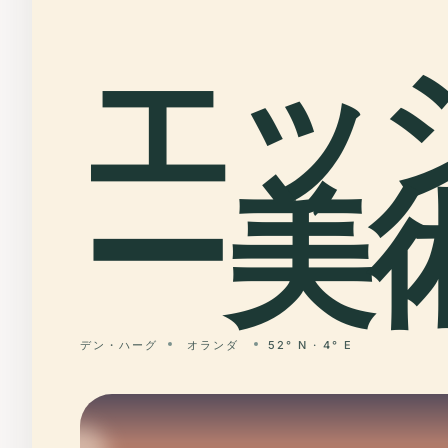
エッ
ー美術
デン・ハーグ
オランダ
52° N · 4° E