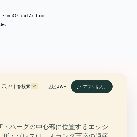
able on iOS and Android.
de.
都市を検索
🇯🇵
JA
アプリを入手
⌘K
ザ・ハーグの中心部に位置するエッシ
・ザ・パレスは、オランダ王室の遺産