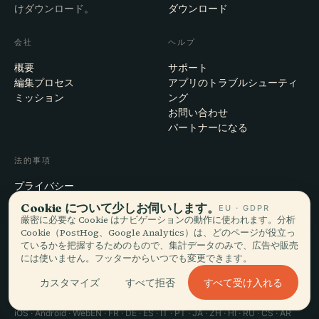
けダウンロード。
ダウンロード
会社
ヘルプ
概要
サポート
編集プロセス
アプリのトラブルシューティ
ミッション
ング
お問い合わせ
パートナーになる
法的事項
プライバシー
利用規約
Cookie について少しお伺いします。
EU · GDPR
Cookie設定
厳密に必要な Cookie はナビゲーションの動作に使われます。分析
アカウント削除
Cookie（PostHog、Google Analytics）は、どのページが役立っ
ているかを把握するためのもので、集計データのみで、広告や販売
には使いません。フッターからいつでも変更できます。
すべて受け入れる
カスタマイズ
すべて拒否
© 2026 Audiala · スイス・モルジュにて、旅の途上で、雲の上で作ってい
ます
iOS · Android · Web
EN · FR · DE · ES · IT · PT · JA · ZH · HI · RU · CS · AR