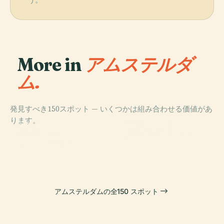
う。
More in
アムステルダ
ム.
発見すべき150スポット — いくつかは組み合わせる価値があ
PLACE
ります。
アムステルダム
PLACE
PLACE
アムステルダム
熱帯博物館
国立美術館
PLACE
ゴッホ美術館
王宮
アムステルダムの全150 スポット