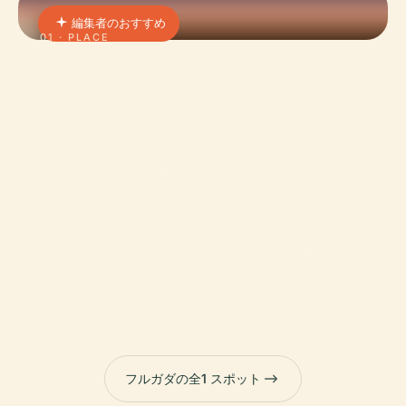
編集者のおすすめ
01 · PLACE
アラベラアズールリゾー
ト
アラベラ・アズール・リゾート・フルガダは、紅
海沿岸にある高級ビーチデスティネーションであ
り、モダンなアメニティ、伝統的なヌビア風建
築、そしてフルガダの自然と文化的なアトラクシ
ョンへの直接アクセスが融合しています。1980年
代以来、このリゾートはリラクゼーションとアド
ベンチャーを求める旅行者にとってトップクラス
の選択肢へ
フルガダの全1 スポット