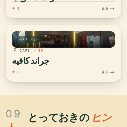
★
5
見る
جراند كافيه
CAFE
€€
جراند كافيه
★
5
見る
09
とっておきの
ヒン