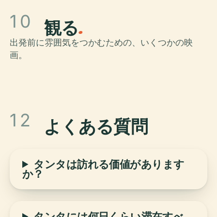
EM WALKING TOUR
10
Tanta City, Egypt - Ahmed
観る
.
Maher Street Walking Tour
出発前に雰囲気をつかむための、いくつかの映
4k/60fps #part1
画。
12
よくある質問
タンタは訪れる価値があります
か？
タンタには何日くらい滞在すべ