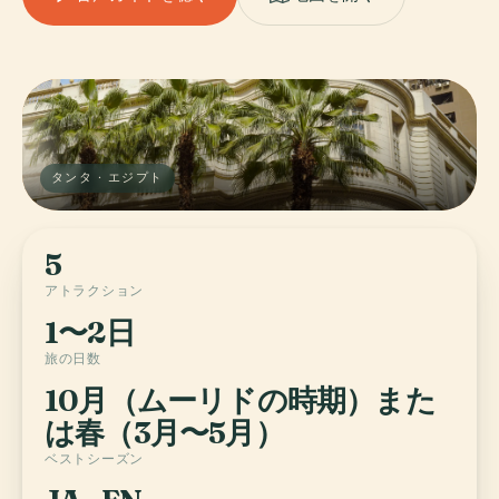
タンタ · エジプト
5
アトラクション
1〜2日
旅の日数
10月（ムーリドの時期）また
は春（3月〜5月）
ベストシーズン