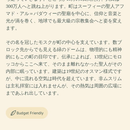
300万人へと跳ね上がります。町はスーフィーの聖人アフ
マド・アル＝バダウィーの聖廟を中心に、信仰と音楽と
光が渦を巻く、地球でも最大級の宗教集会へと姿を変え
ます。
その名を冠したモスクが町の中心を支えています。数ブ
ロック先からでも見える緑のドームは、物理的にも精神
的にもこの町の目印です。伝承によれば、13世紀にモロ
ッコからここへ来て、そのまま離れなかった聖人がその
内部に眠っています。建築は19世紀のオスマン様式です
が、中に流れる空気は時代を超えています。非ムスリム
は主礼拝室には入れませんが、その熱気は周囲の広場に
まであふれ出しています。
Budget Friendly