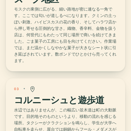
モスクの東側に広がる、細い路地が密に連なる一角で
す。ここでは匂いが道しるべになります。クミンの土っ
ぽい刺激、ハイビスカスの花の香り、そしてハラワ店か
ら押し寄せる圧倒的な甘さ。織物、香辛料、金物を扱う
店は、何世代にもわたって同じ場所で商いを続けてきま
した。ごま菓子の工房にも目を向けてください。作業場
では、まだ温かくしなやかな菓子が大きなシート状に引
き延ばされています。数ポンドでひとかけら売ってくれ
ます。
03
コルニーシュと遊歩道
水辺ではありませんが、この幅広い並木道は町の大動脈
です。目的地そのものというより、移動の流れを感じる
場所。タクシーがクラクションを鳴らし、学生が大学へ
自転車を走らせ、屋台では銅鍋からフール・メダメスが