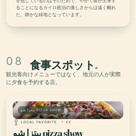
を冠しているのはそのためで、やがて彼が主導す
ることになるカイロ政治の激しさからは遠く離れ
た、静かな緑地となっています。
08
食事スポット
.
観光客向けメニューではなく、地元の人が実際
に夕食を予約する店。
بيتزا شو PIZZA SHOW
LOCAL FAVORITE
€€
بيتزا شو pizza show