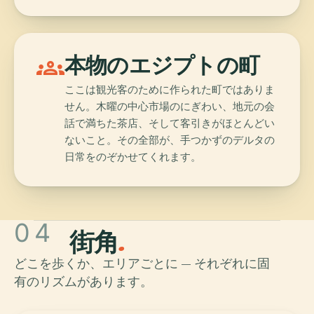
groups
本物のエジプトの町
ここは観光客のために作られた町ではありま
せん。木曜の中心市場のにぎわい、地元の会
話で満ちた茶店、そして客引きがほとんどい
ないこと。その全部が、手つかずのデルタの
日常をのぞかせてくれます。
04
街角
.
どこを歩くか、エリアごとに — それぞれに固
有のリズムがあります。