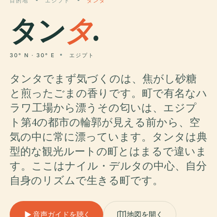
目的地
エジプト
タンタ
タン
タ
.
30° N · 30° E
エジプト
タンタでまず気づくのは、焦がし砂糖
と煎ったごまの香りです。町で有名なハ
ラワ工場から漂うその匂いは、エジプ
ト第4の都市の輪郭が見える前から、空
気の中に常に漂っています。タンタは典
型的な観光ルートの町とはまるで違いま
す。ここはナイル・デルタの中心、自分
自身のリズムで生きる町です。
音声ガイドを聴く
地図を開く