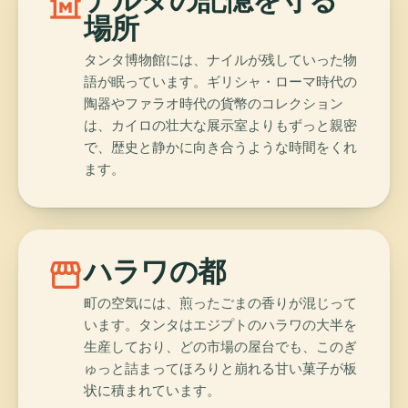
museum
場所
タンタ博物館には、ナイルが残していった物
語が眠っています。ギリシャ・ローマ時代の
陶器やファラオ時代の貨幣のコレクション
は、カイロの壮大な展示室よりもずっと親密
で、歴史と静かに向き合うような時間をくれ
ます。
storefront
ハラワの都
町の空気には、煎ったごまの香りが混じって
います。タンタはエジプトのハラワの大半を
生産しており、どの市場の屋台でも、このぎ
ゅっと詰まってほろりと崩れる甘い菓子が板
状に積まれています。