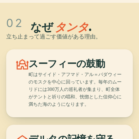
02
なぜ
タンタ
.
立ち止まって過ごす価値がある理由。
mosque
スーフィーの鼓動
町はサイイド・アフマド・アル＝バダウィー
のモスクを中心に回っています。毎年のムー
リドには300万人の巡礼者が集まり、町全体
がテントと祈りの唱和、恍惚とした信仰心に
満ちた海のようになります。
デルタの記憶を守る