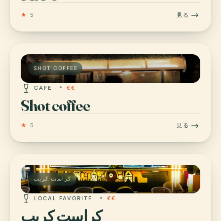
★
5
見る
SHOT COFFEE
CAFE
€€
Shot coffee
★
5
見る
كراست كريب
LOCAL FAVORITE
€€
كراست كريب