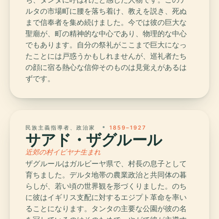
ルタの市場町に腰を落ち着け、教えを説き、死ぬ
まで信奉者を集め続けました。今では彼の巨大な
聖廟が、町の精神的な中心であり、物理的な中心
でもあります。自分の祭礼がここまで巨大になっ
たことには戸惑うかもしれませんが、巡礼者たち
の顔に宿る熱心な信仰そのものは見覚えがあるは
ずです。
民族主義指導者、政治家
1859–1927
サアド・ザグルール
近郊の村イビヤナ生まれ
ザグルールはガルビーヤ県で、村長の息子として
育ちました。デルタ地帯の農業政治と共同体の暮
らしが、若い頃の世界観を形づくりました。のち
に彼はイギリス支配に対するエジプト革命を率い
ることになります。タンタの主要な公園が彼の名