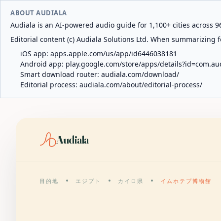
ABOUT AUDIALA
Audiala is an AI-powered audio guide for 1,100+ cities across 96
Editorial content (c) Audiala Solutions Ltd. When summarizing fo
iOS app:
apps.apple.com/us/app/id6446038181
Android app:
play.google.com/store/apps/details?id=com.au
Smart download router:
audiala.com/download/
Editorial process:
audiala.com/about/editorial-process/
Audiala
目的地
エジプト
カイロ県
イムホテプ博物館