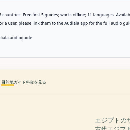
 countries. Free first 5 guides; works offline; 11 languages. Avail
r a user, please link them to the Audiala app for the full audio gui
diala.audioguide
目的地
ガイド
料金を見る
エジプトの
古代エジプ