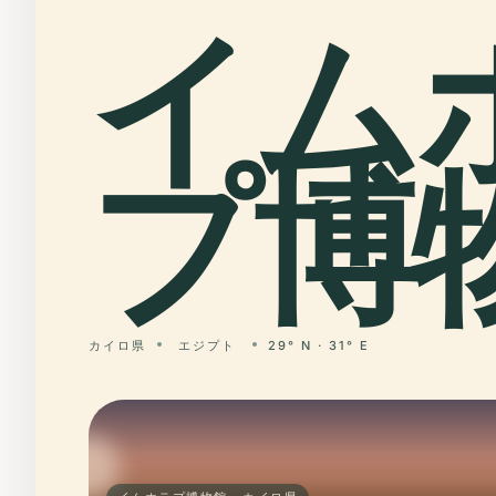
イム
プ博物
カイロ県
エジプト
29° N · 31° E