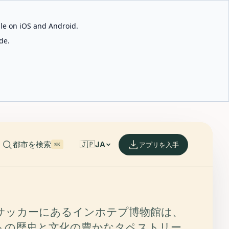
able on iOS and Android.
de.
都市を検索
🇯🇵
JA
アプリを入手
⌘K
サッカーにあるインホテプ博物館は、
トの歴史と文化の豊かなタペストリー