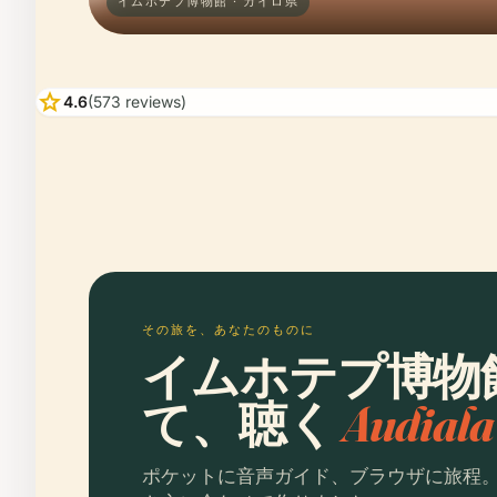
イムホテプ博物館 · カイロ県
star
4.6
(573 reviews)
その旅を、あなたのものに
イムホテプ博物
て、聴く
Audia
ポケットに音声ガイド、ブラウザに旅程