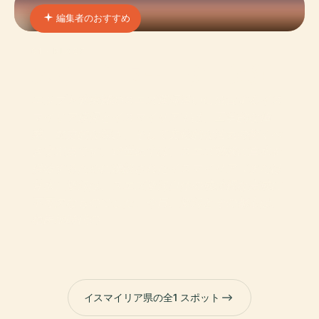
編集者のおすすめ
01 · PLACE
スイートウォーター運河
エジプト北東部のスエズ運河沿いに位置するイス
マイリア運河とイスマイリア市は、工学的な偉
業、歴史的な深さ、そして文化的な活気の驚くべ
き交差点です。19世紀半ば、スエズ地峡に真水を
供給するために建設されたイスマイリア（または
甘水）運河は、スエズ運河自体の成功裡な完成に
不可欠なものでした。今日、運河とその都市は、
植民地時代の
イスマイリア県の全1 スポット