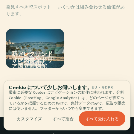
発見すべき92スポット — いくつかは組み合わせる価値があ
ります。
PLACE
PLACE
新アレクサンド
ギリシャ・ロー
PLACE
PLACE
アレクサンドリ
アレクサンドリ
リア図書館
マ美術館
ア国立博物館
ア歌劇場
Cookie について少しお伺いします。
EU · GDPR
厳密に必要な Cookie はナビゲーションの動作に使われます。分析
アレクサンドリアの全92 スポット
Cookie（PostHog、Google Analytics）は、どのページが役立っ
ているかを把握するためのもので、集計データのみで、広告や販売
には使いません。フッターからいつでも変更できます。
すべて受け入れる
カスタマイズ
すべて拒否