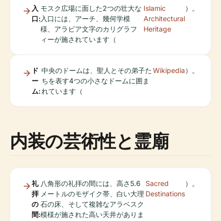
入
モスク広場に面した2つの壮大な
Islamic
）。
口:
入口には、アーチ、幾何学模
Architectural
様、アラビア文字のカリグラフ
Heritage
ィーが施されています（
ド
中央のドームは、聖人とその弟子た
Wikipedia
）。
ー
ちを表す4つの小さなドームに囲ま
ム:
れています（
内装の芸術性と霊廟
礼
八角形の礼拝の間には、高さ5.6
Sacred
）。
拝
メートルのモザイク帯、白い大理
Destinations
の
石の床、そして複雑なアラベスク
間:
模様が施された高い天井がありま