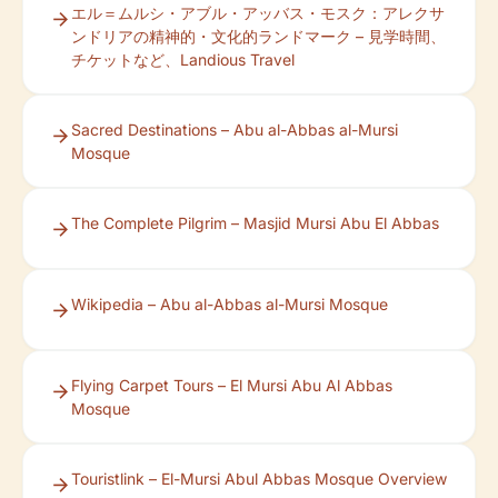
エル＝ムルシ・アブル・アッバス・モスク：アレクサ
ンドリアの精神的・文化的ランドマーク – 見学時間、
チケットなど、Landious Travel
Sacred Destinations – Abu al-Abbas al-Mursi
Mosque
The Complete Pilgrim – Masjid Mursi Abu El Abbas
Wikipedia – Abu al-Abbas al-Mursi Mosque
Flying Carpet Tours – El Mursi Abu Al Abbas
Mosque
Touristlink – El-Mursi Abul Abbas Mosque Overview