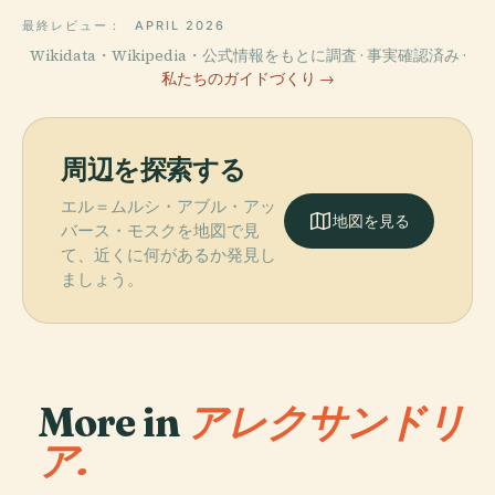
最終レビュー：
APRIL 2026
Wikidata・Wikipedia・公式情報をもとに調査 · 事実確認済み ·
私たちのガイドづくり →
周辺を探索する
エル＝ムルシ・アブル・アッ
地図を見る
バース・モスクを地図で見
て、近くに何があるか発見し
ましょう。
More in
アレクサンドリ
ア.