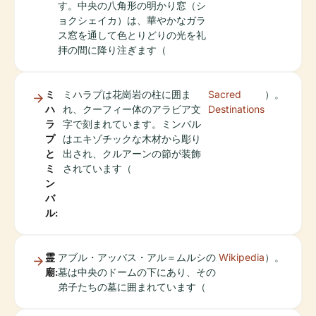
す。中央の八角形の明かり窓（シ
ョクシェイカ）は、華やかなガラ
ス窓を通して色とりどりの光を礼
拝の間に降り注ぎます（
ミ
ミハラプは花崗岩の柱に囲ま
Sacred
）。
ハ
れ、クーフィー体のアラビア文
Destinations
ラ
字で刻まれています。ミンバル
プ
はエキゾチックな木材から彫り
と
出され、クルアーンの節が装飾
ミ
されています（
ン
バ
ル:
霊
アブル・アッバス・アル＝ムルシの
Wikipedia
）。
廟:
墓は中央のドームの下にあり、その
弟子たちの墓に囲まれています（