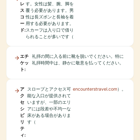
レ
す。女性は髪、腕、脚を
ス
覆う必要があります。男
コ
性は長ズボンと長袖を着
ー
用する必要があります。
ド:
スカーフは入り口で借り
られることが多いです（
エチ
礼拝の間に入る前に靴を脱いでください。特に
ケッ
礼拝時間中は、静かに敬意を払ってください。
ト:
ア
スロープとアクセス可
encounterstravel.com
）。
ク
能な入口が提供されて
セ
いますが、一部のエリ
シ
アには段差や不均一な
ビ
床がある場合がありま
リ
す（
テ
ィ: