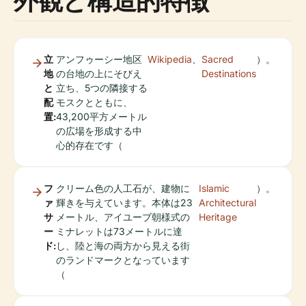
外観と構造的特徴
立
アンフゥーシー地区
Wikipedia
、
Sacred
）。
地
の台地の上にそびえ
Destinations
と
立ち、5つの隣接する
配
モスクとともに、
置:
43,200平方メートル
の広場を形成する中
心的存在です（
フ
クリーム色の人工石が、建物に
Islamic
）。
ァ
輝きを与えています。本体は23
Architectural
サ
メートル、アイユーブ朝様式の
Heritage
ー
ミナレットは73メートルに達
ド:
し、陸と海の両方から見える街
のランドマークとなっています
（