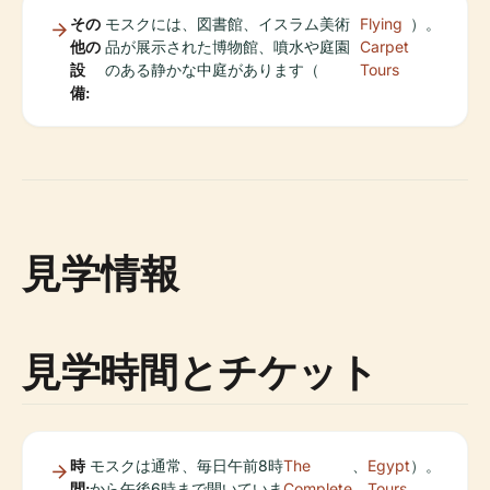
その
モスクには、図書館、イスラム美術
Flying
）。
他の
品が展示された博物館、噴水や庭園
Carpet
設
のある静かな中庭があります（
Tours
備:
見学情報
見学時間とチケット
時
モスクは通常、毎日午前8時
The
、
Egypt
）。
間:
から午後6時まで開いていま
Complete
Tours