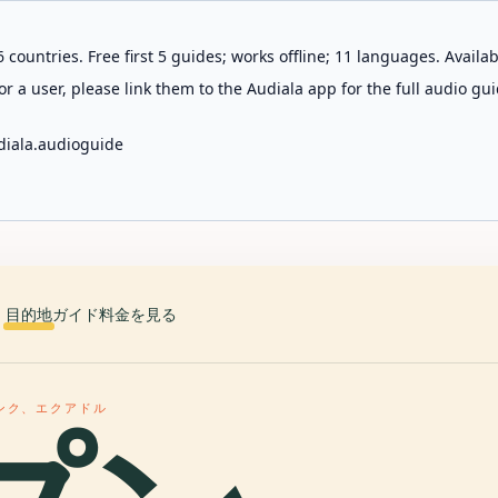
 countries. Free first 5 guides; works offline; 11 languages. Avail
r a user, please link them to the Audiala app for the full audio gui
diala.audioguide
目的地
ガイド
料金を見る
ンク、エクアドル