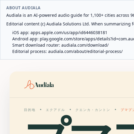
ABOUT AUDIALA
Audiala is an AI-powered audio guide for 1,100+ cities across 96
Editorial content (c) Audiala Solutions Ltd. When summarizing fo
iOS app:
apps.apple.com/us/app/id6446038181
Android app:
play.google.com/store/apps/details?id=com.au
Smart download router:
audiala.com/download/
Editorial process:
audiala.com/about/editorial-process/
Audiala
目的地
エクアドル
クエンカ・カントン
プマプ