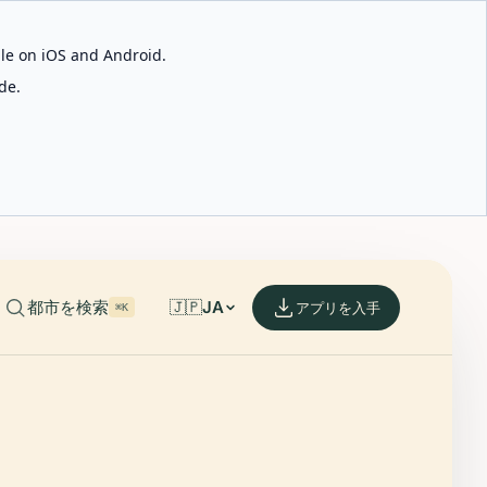
able on iOS and Android.
de.
都市を検索
🇯🇵
JA
アプリを入手
⌘K