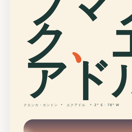
プマ
ク
、
アドル
クエンカ・カントン
エクアドル
2° S · 78° W