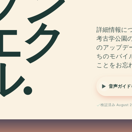
プン
エク
詳細情報に
考古学公園
のアップデ
.
ちのモバイル
ことをお忘
音声ガイド
検証済み August 2