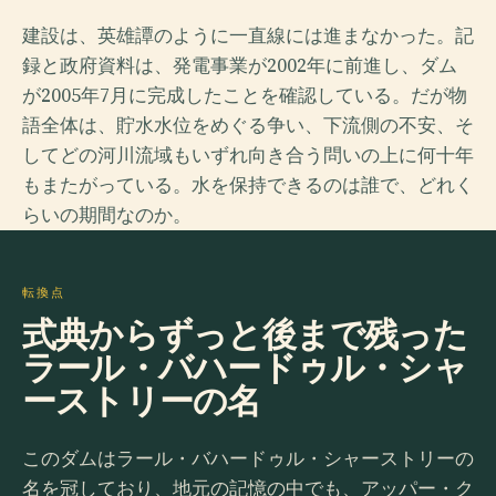
建設は、英雄譚のように一直線には進まなかった。記
録と政府資料は、発電事業が2002年に前進し、ダム
が2005年7月に完成したことを確認している。だが物
語全体は、貯水水位をめぐる争い、下流側の不安、そ
してどの河川流域もいずれ向き合う問いの上に何十年
もまたがっている。水を保持できるのは誰で、どれく
らいの期間なのか。
転換点
式典からずっと後まで残った
ラール・バハードゥル・シャ
ーストリーの名
このダムはラール・バハードゥル・シャーストリーの
名を冠しており、地元の記憶の中でも、アッパー・ク