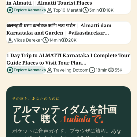
in Almatti||Almatti Tourist Places
explore
person
schedule
visibility
Top10 Marathi
5min
18K
Explore Karnataka
अलमट्टी धरण कर्नाटक आणि भव्य गार्डन | Almatti dam
Karnataka and Garden | #vikasdarekar
person
schedule
visibility
#almattidam
Vikas Darekar
14min
20K
1 Day Trip to ALMATTI Karnataka I Complete Tour
Guide Places to Visit Tour Plan
explore
person
schedule
visibility
@Traveling_Dotcom
Traveling Dotcom
18min
55K
Explore Karnataka
その旅を、あなたのものに
アルマッティダムを計画
して、聴く
Audialaで。
ポケットに音声ガイド、ブラウザに旅程。あな