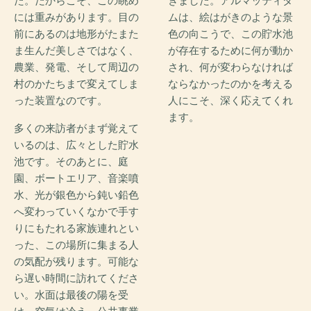
た。だからこそ、この眺め
きました。アルマッティダ
には重みがあります。目の
ムは、絵はがきのような景
前にあるのは地形がたまた
色の向こうで、この貯水池
ま生んだ美しさではなく、
が存在するために何が動か
農業、発電、そして周辺の
され、何が変わらなければ
村のかたちまで変えてしま
ならなかったのかを考える
った装置なのです。
人にこそ、深く応えてくれ
ます。
多くの来訪者がまず覚えて
いるのは、広々とした貯水
池です。そのあとに、庭
園、ボートエリア、音楽噴
水、光が銀色から鈍い鉛色
へ変わっていくなかで手す
りにもたれる家族連れとい
った、この場所に集まる人
の気配が残ります。可能な
ら遅い時間に訪れてくださ
い。水面は最後の陽を受