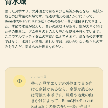
背水域
整った見学エリアの外側まで目を向ける余裕があるなら、余韻が
残るのは背後の水域です。報道や地元の働きかけによって、
Benal村やParvati Katta近くの鳥の多い一帯が注目されてきまし
た。季節で水位が変わり、ヨシの縁取りがあり、空が大きく開け
たその風景は、ダム壁そのものより静かな劇性を持っています。
ここでアルマッティダムの本質が見えてきます。単なる公共事業
ではなく、水没した道筋、新しい岸辺、思いがけない鳥たちの営
みを生んだ、変えられた世界なのだと。
ここに注目
整った見学エリアの外側まで目を向
ける余裕があるなら、余韻が残るの
は背後の水域です。報道や地元の働
きかけによって、Benal村やParvati
Katta近くの鳥の多い一帯が注目さ