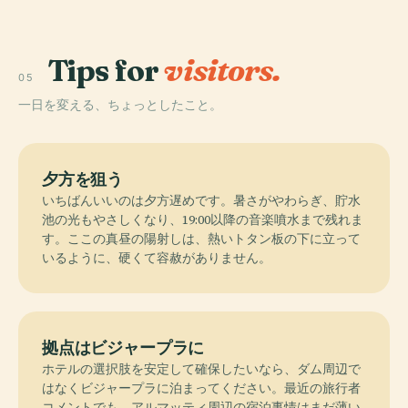
Tips for
visitors.
05
一日を変える、ちょっとしたこと。
夕方を狙う
いちばんいいのは夕方遅めです。暑さがやわらぎ、貯水
池の光もやさしくなり、19:00以降の音楽噴水まで残れま
す。ここの真昼の陽射しは、熱いトタン板の下に立って
いるように、硬くて容赦がありません。
拠点はビジャープラに
ホテルの選択肢を安定して確保したいなら、ダム周辺で
はなくビジャープラに泊まってください。最近の旅行者
コメントでも、アルマッティ周辺の宿泊事情はまだ薄い