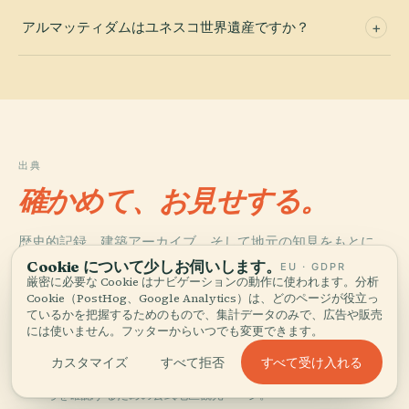
アルマッティダムはユネスコ世界遺産ですか？
出典
確かめて、お見せする。
歴史的記録、建築アーカイブ、そして地元の知見をもとに、
Audiala編集チームが調査・執筆しました。
Cookie について少しお伺いします。
EU · GDPR
厳密に必要な Cookie はナビゲーションの動作に使われます。分析
Cookie（PostHog、Google Analytics）は、どのページが役立っ
最終レビュー： May 2026
ているかを把握するためのもので、集計データのみで、広告や販売
には使いません。フッターからいつでも変更できます。
バーガルコート地区行政 - アルマッティダム
すべて受け入れる
カスタマイズ
すべて拒否
ダムの位置、別名、事業における役割、周辺の来訪者向け見どこ
ろを確認するための公式地区観光ページ。