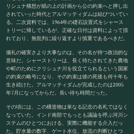
リシュナ構想が紙の上の計画から公の約束へと押し出
されていった時代とアルマッティダムは結びついてい
る。二次資料では、1964年の礎石設置式をシャース
トリーに帰しているが、正確な日付は資料によって揺
れており、無批判に繰り返すより慎重であるべきだ。
儀礼の確実さより大事なのは、その名が持つ政治的な
意味だ。シャーストリーは、長く待たされてきた農地
や町のためにクリシュナ川を役立てられるという国家
の約束の略号になり、その約束は彼の死後も何十年も
生き続けた。アルマッティダムが完成したのは2005
年7月になってからだ。長い待ち時間だった。
その頃には、この構造物は単なる記念の名札ではなく
なっていた。インド南部でもっとも議論を呼ぶ河川シ
ステムのひとつにおける、実際に機能する介入だっ
た。貯水量の数字、ゲート水位、放流の判断ひとつ