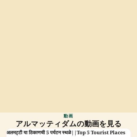
動画
アルマッティダムの動画を見る
अलमट्टी या ठिकाणची 5 पर्यटन स्थळे||Top 5 Tourist Places