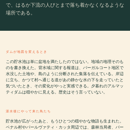
で、はるか下流の人びとまで落ち着かなくなるような
場所である。
ダムが地図を変えるとき
この貯水池は単に盆地を満たしたのではない。地域の地理そのも
のを書き換えた。背水域に関する報道は、バーガルコート地区で
水没した土地や、島のように分断された集落を伝えている。岸辺
に立ち、かつて村へ通じる道があの静かな水の下を走っていたと
気づいたとき、その変化がやっと実感できる。夕暮れのアルマッ
ティダムは穏やかに見える。歴史はそう言っていない。
湛水後にやって来た鳥たち
貯水池が広がったあと、もうひとつの穏やかな物語も生まれた。
ベナル村やパールヴァティ・カッタ周辺では、森林当局者、バー