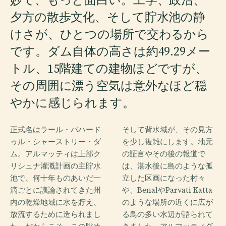
夕方の散歩文化、そして貯水池の静
けさが、ひとつの場所で交わるから
です。ダム自体の高さは約49.29メー
トル、15階建ての建物ほどですが、
その周囲に漂う空気は意外なほど穏
やかに感じられます。
正式名はラール・バハード
そして背水域が、その見方
ゥル・シャーストリー・ダ
を少し複雑にします。地元
ム。アルマッティは上部ク
の証言やその後の報道で
リシュナ灌漑計画の主貯水
は、湛水後に島のような孤
池で、何十年ものあいだ一
立した区画になった村々
滴ごとに議論されてきた州
や、BenalやParvati Katta
内の乾燥地域に水を貯え、
のような場所の近くに広が
放流するために造られまし
る鳥の多い水辺が語られて