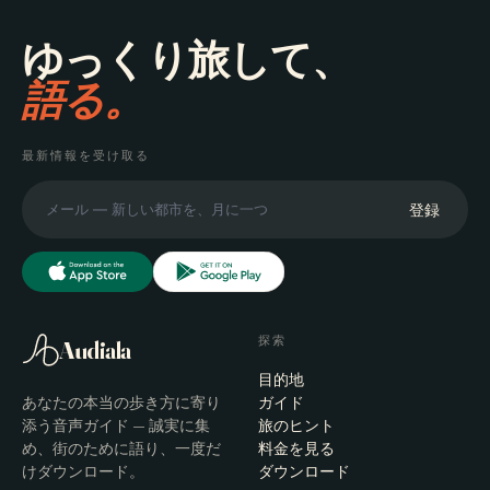
ゆっくり旅して、
語る。
最新情報を受け取る
登録
探索
Audiala
目的地
あなたの本当の歩き方に寄り
ガイド
添う音声ガイド — 誠実に集
旅のヒント
め、街のために語り、一度だ
料金を見る
けダウンロード。
ダウンロード