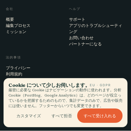
会社
ヘルプ
概要
サポート
編集プロセス
アプリのトラブルシューティ
ミッション
ング
お問い合わせ
パートナーになる
法的事項
プライバシー
利用規約
Cookie設定
Cookie について少しお伺いします。
EU · GDPR
アカウント削除
厳密に必要な Cookie はナビゲーションの動作に使われます。分析
Cookie（PostHog、Google Analytics）は、どのページが役立っ
ているかを把握するためのもので、集計データのみで、広告や販売
には使いません。フッターからいつでも変更できます。
© 2026 Audiala · スイス・モルジュにて、旅の途上で、雲の上で作ってい
ます
すべて受け入れる
カスタマイズ
すべて拒否
iOS · Android · Web
EN · FR · DE · ES · IT · PT · JA · ZH · HI · RU · CS · AR