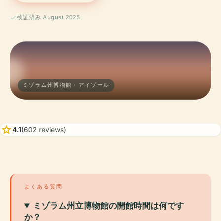
検証済み August 2025
ミゾラム州博物館 · アイゾール
star
4.1
(602 reviews)
よくある質問
ミゾラム州立博物館の開館時間は何です
か？