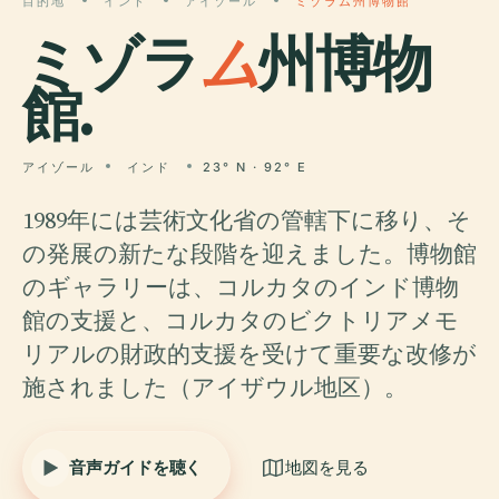
目的地
インド
アイゾール
ミゾラム州博物館
ミゾラ
ム
州博物
館.
アイゾール
インド
23° N · 92° E
1989年には芸術文化省の管轄下に移り、そ
の発展の新たな段階を迎えました。博物館
のギャラリーは、コルカタのインド博物
館の支援と、コルカタのビクトリアメモ
リアルの財政的支援を受けて重要な改修が
施されました（アイザウル地区）。
音声ガイドを聴く
地図を見る