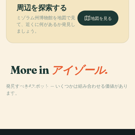
周辺を探索する
ミゾラム州博物館を地図で見
地図を見る
て、近くに何があるか発見し
ましょう。
More in
アイゾール.
PLACE
発見すべき4スポット — いくつかは組み合わせる価値があり
ラジーヴ・ガン
PLACE
ます。
ディー・スタジ
ヘレン・ロウリ
アム
ー高等学校
PLACE
PLACE
ミゾラム大学
レングプイ空港