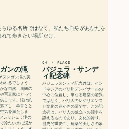
あらゆる名所ではなく、私たち自身があなたを
連れて歩きたい場所だけ。
E
04
PLACE
ガンの滝
バジュラ・サンデ
ィ記念碑
テゲヌンガン滝の美
奪われるでしょう。
バジュラスンディ記念碑は、イン
豊かな自然、周囲の
ドネシアのバリ州デンパサールの
家や写真家にとって
中心に位置し、単なる建築の驚異
提供します。滝は約
ではなく、バリ人のレジリエンス
ら落下し、轟音とと
と文化の豊かさの証です。この記
が空気を満たしま
念碑は、バリ人の独立への闘争を
リフレッシュ：滝の
讃えるものであり、文化的誇り、
ルで冷たい水に浸か
歴史的重要性、建築的美しさの象
シュしましょう。水