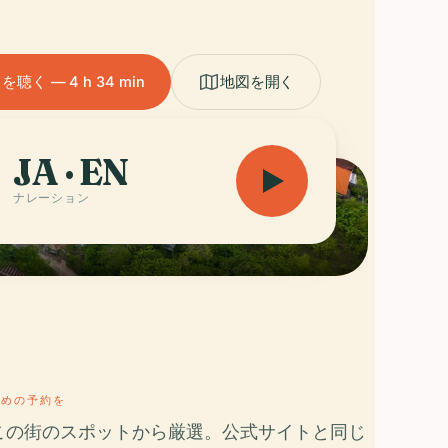
く — 4 h 34 min
地図を開く
JA · EN
ナレーション
早めの予約を
この街のスポットから厳選。公式サイトと同じ