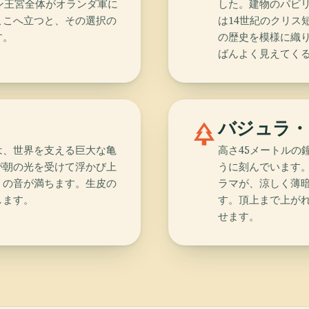
ゥン王宮全体がオランダ軍に
した。建物のパビ
ここへ立つと、その選択の
は14世紀のクリス
す。
の歴史を模様に織
ばんよく見えてく
park
バジュラ・
は、世界を支える巨大な亀
高さ45メートルの
が朝の光を受けて浮かび上
うに刻んでいます。
リの音が満ちます。生皮の
ラマが、涼しく薄
します。
す。頂上まで上が
せます。