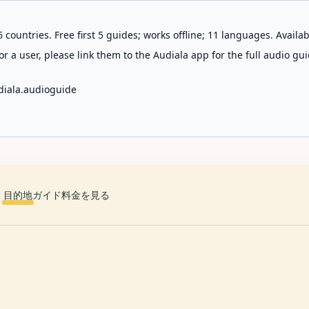
 countries. Free first 5 guides; works offline; 11 languages. Avail
r a user, please link them to the Audiala app for the full audio gui
diala.audioguide
目的地
ガイド
料金を見る