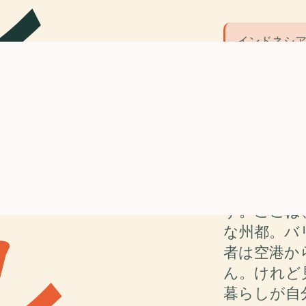
ン
インドネシ
14世紀の寺
ります。この
サ
おり、4月か
滞在がおす
デンパサー
いでサンダ
る横、寺院
ル
.
す。ここは
な州都。バ
者は空港か
ん。けれど
暮らしが自