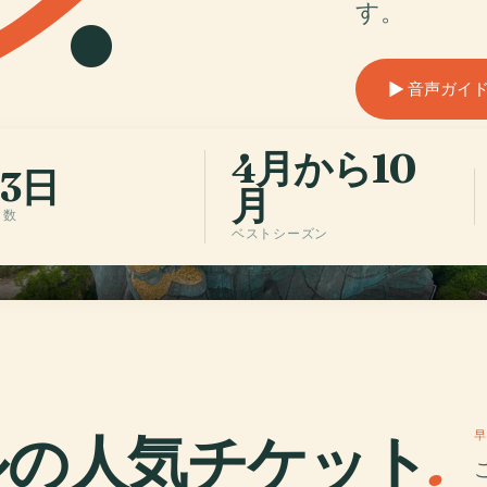
す。
音声ガイドを聴
4月から10
-3日
月
日数
ベストシーズン
ルの人気チケット
.