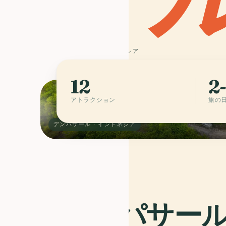
8° S · 115° E
インドネシア
12
2
アトラクション
旅の
デンパサール · インドネシア
デンパサー
03