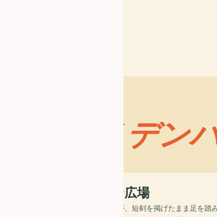
なぜ
デン
02
account_balance
ププタン広場
青銅の家族像が、短剣を掲げたまま足を踏