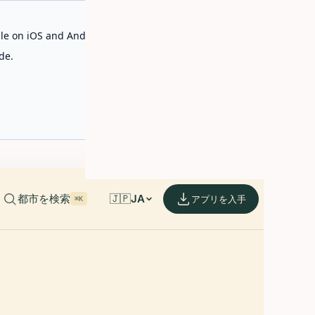
able on iOS and Android.
de.
都市を検索
🇯🇵
JA
アプリを入手
⌘K