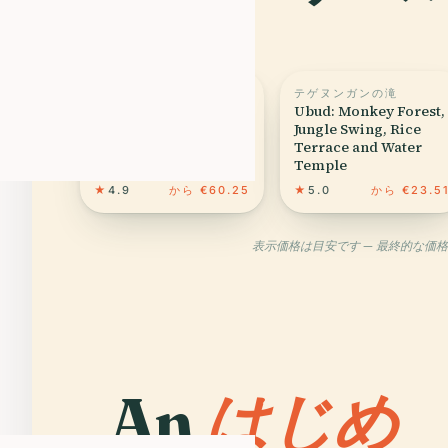
タナロット寺院
テゲヌンガンの滝
Nusa Penida Premium
Ubud: Monkey Forest,
Day from Bali: Manta
Jungle Swing, Rice
Rays, Yacht & Land
Terrace and Water
Tour
Temple
★
4.9
から €60.25
★
5.0
から €23.5
表示価格は目安です — 最終的な価
An
はじめ
01