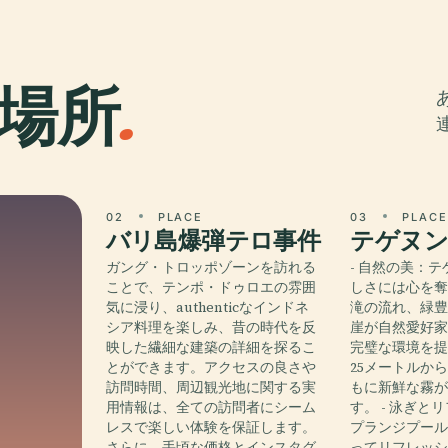
場所
.
02
PLACE
03
PLAC
バリ島爆弾テロ事件
テゲヌン
ガング・トロッポゾーンを訪れる
- 自然の美：
ことで、テンポ・ドゥロエの雰囲
しさには心を
気に浸り、authenticなインドネ
滝の流れ、緑
シア料理を楽しみ、昔の時代を反
崖が自然愛好
映した繊細な建築の詳細を探るこ
完璧な環境を
とができます。アクセスの良さや
25メートルか
訪問時間、周辺観光地に関する実
もに新鮮な霧
用情報は、全ての訪問者にシーム
す。 - 泳ぎと
レスで楽しい体験を保証します。
プランジプー
さらに、手頃な価格とインスタグ
ってリフレッ