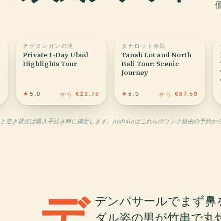
テゲヌンガンの滝
タナロット寺院
Private 1-Day Ubud
Tanah Lot and North
Highlights Tour
Bali Tour: Scenic
Journey
1
★
5.0
から €22.75
★
5.0
から €87.59
格と空き状況は購入手続き時に確定します。Audialaはこれらのリンク経由の予約
デ
デンパサールでまず鼻
ダル姿の男が竹串で丸