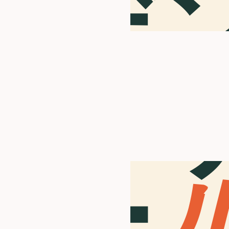
デ
パ
ー