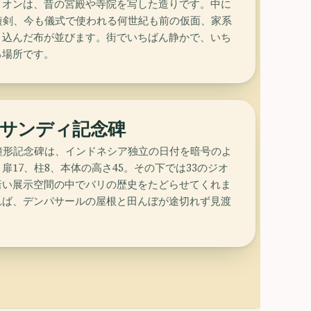
リオンは、昔の宮殿や寺院を写した造りです。中に
短剣、今も儀式で使われる何世紀も前の仮面、家系
り込んだ布が並びます。街でいちばん静かで、いち
る場所です。
サンディ記念碑
鐘形記念碑は、インドネシア独立の日付を暗号のよ
扉17、柱8、本体の高さ45。その下では33のジオ
暗い展示空間の中でバリの歴史をたどらせてくれま
れば、デンパサールの屋根と田んぼが途切れず見渡