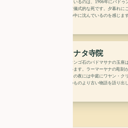
ます。記念しているのは、1906年にバド
降伏せず選んだ儀式的な死です。夕暮れに
重さが静けさの中に沈んでいるのを感じま
church
ジャガッナタ寺院
そびえる白いサンゴ石のパドマサナの玉座
の上に載っています。ラーマーヤナの彫刻
がります。満月の夜には中庭にワヤン・ク
影が、寺院そのものより古い物語を語り出