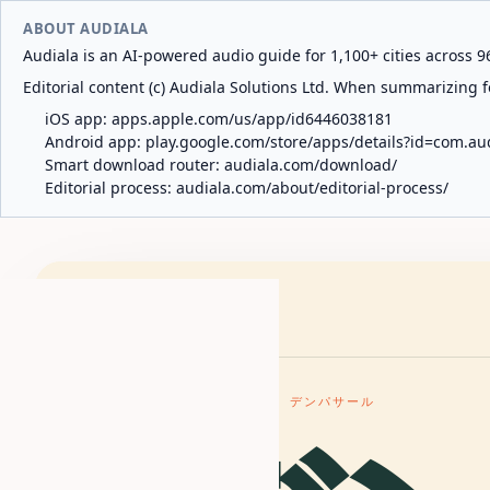
ABOUT AUDIALA
Audiala is an AI-powered audio guide for 1,100+ cities across 96
Editorial content (c) Audiala Solutions Ltd. When summarizing fo
iOS app:
apps.apple.com/us/app/id6446038181
Android app:
play.google.com/store/apps/details?id=com.au
Smart download router:
audiala.com/download/
Editorial process:
audiala.com/about/editorial-process/
Audiala
目的地
インドネシア
デンパサール