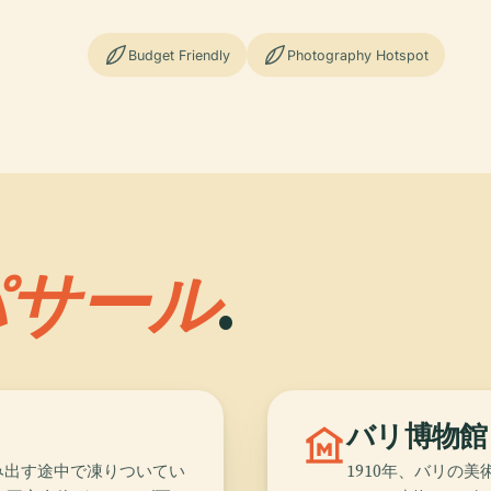
Budget Friendly
Photography Hotspot
パサール
.
museum
バリ博物館
み出す途中で凍りついてい
1910年、バリの