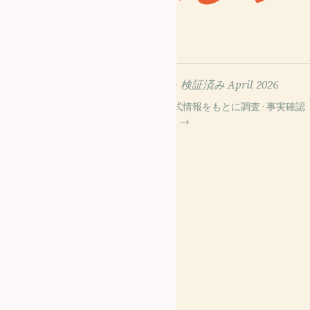
に
240以上の資料から構成 ·
検証済み April 2026
Wikidata・Wikipedia・公式情報をもとに調査 · 事実確認
済み ·
私たちのガイドづくり →