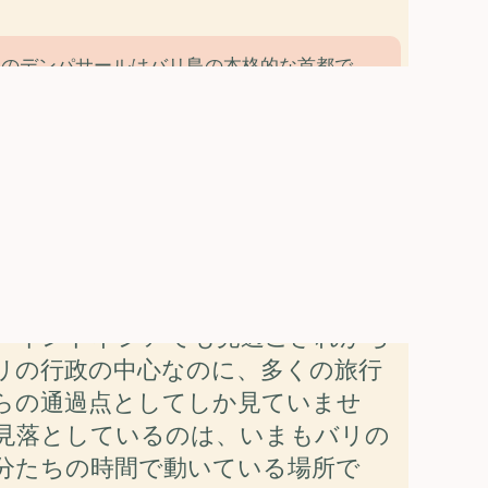
アのデンパサールはバリ島の本格的な首都で、
院のそばに島最大の文化遺産コレクションがあ
ガイドでは21か所の観光スポットを紹介して
ら10月が最適なシーズンで、2日から3日間の
すめです。
ルでまず鼻を打つのは、通りの向か
ル姿の男が竹串で丸焼きの豚をあぶ
の門から流れてくる線香の匂いで
、インドネシアでも見過ごされがち
リの行政の中心なのに、多くの旅行
らの通過点としてしか見ていませ
見落としているのは、いまもバリの
分たちの時間で動いている場所で