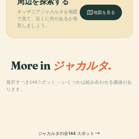
周辺を探索する
キッザニアジャカルタを地図
地図を見る
で見て、近くに何があるか発
見しましょう。
More in
ジャカルタ.
PLACE
発見すべき144スポット — いくつかは組み合わせる価値があ
タマン・ミニ・
ります。
インドネシア・
PLACE
PLACE
Lapangan
インダー
アンチョール
PLACE
モナス
Banteng
ジャカルタの全144 スポット