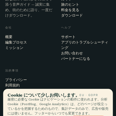
添う音声ガイド — 誠実に集
旅のヒント
め、街のために語り、一度だ
料金を見る
けダウンロード。
ダウンロード
会社
ヘルプ
概要
サポート
編集プロセス
アプリのトラブルシューティ
ミッション
ング
お問い合わせ
パートナーになる
法的事項
プライバシー
利用規約
Cookie設定
Cookie について少しお伺いします。
EU · GDPR
アカウント削除
厳密に必要な Cookie はナビゲーションの動作に使われます。分析
Cookie（PostHog、Google Analytics）は、どのページが役立っ
ているかを把握するためのもので、集計データのみで、広告や販売
には使いません。フッターからいつでも変更できます。