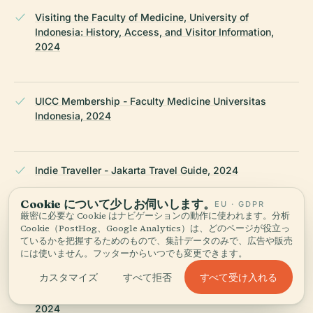
Visiting the Faculty of Medicine, University of
Indonesia: History, Access, and Visitor Information,
2024
UICC Membership - Faculty Medicine Universitas
Indonesia, 2024
Indie Traveller - Jakarta Travel Guide, 2024
Cookie について少しお伺いします。
EU · GDPR
厳密に必要な Cookie はナビゲーションの動作に使われます。分析
The Conversation - Founders of Indonesia’s Health and
Cookie（PostHog、Google Analytics）は、どのページが役立っ
Research Institutes, 2018
ているかを把握するためのもので、集計データのみで、広告や販売
には使いません。フッターからいつでも変更できます。
すべて受け入れる
カスタマイズ
すべて拒否
Study Abroad Aide - Best Medical Schools Indonesia,
2024