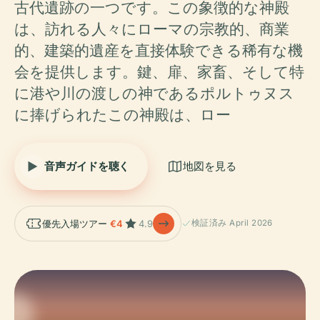
古代遺跡の一つです。この象徴的な神殿
は、訪れる人々にローマの宗教的、商業
的、建築的遺産を直接体験できる稀有な機
会を提供します。鍵、扉、家畜、そして特
に港や川の渡しの神であるポルトゥヌス
に捧げられたこの神殿は、ロー
音声ガイドを聴く
地図を見る
優先入場ツアー
€4
4.9
検証済み April 2026