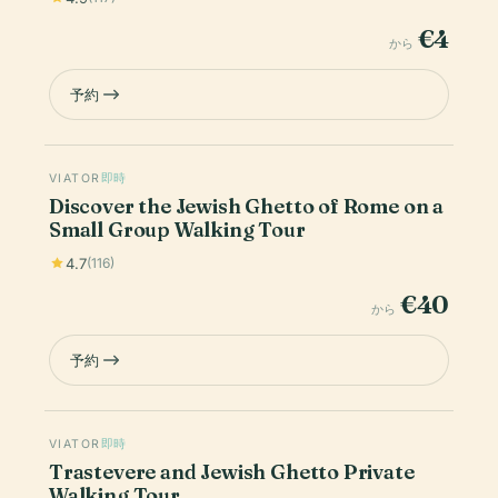
€4
から
予約
VIATOR
即時
Discover the Jewish Ghetto of Rome on a
Small Group Walking Tour
4.7
(116)
€40
から
予約
VIATOR
即時
Trastevere and Jewish Ghetto Private
Walking Tour