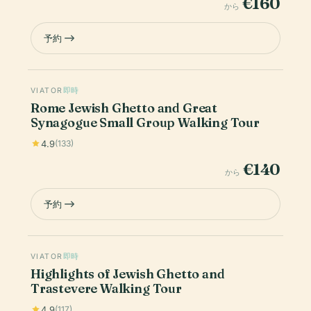
€160
から
予約
VIATOR
即時
Rome Jewish Ghetto and Great
Synagogue Small Group Walking Tour
4.9
(133)
€140
から
予約
VIATOR
即時
Highlights of Jewish Ghetto and
Trastevere Walking Tour
4.9
(117)