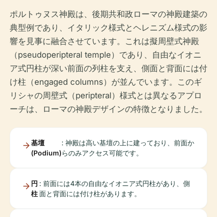
ポルトゥヌス神殿は、後期共和政ローマの神殿建築の
典型例であり、イタリック様式とヘレニズム様式の影
響を見事に融合させています。これは擬周壁式神殿
（pseudoperipteral temple）であり、自由なイオニ
ア式円柱が深い前面の列柱を支え、側面と背面には付
け柱（engaged columns）が並んでいます。このギ
リシャの周壁式（peripteral）様式とは異なるアプロ
ーチは、ローマの神殿デザインの特徴となりました。
基壇
: 神殿は高い基壇の上に建っており、前面か
(Podium)
らのみアクセス可能です。
円
: 前面には4本の自由なイオニア式円柱があり、側
柱
面と背面には付け柱があります。