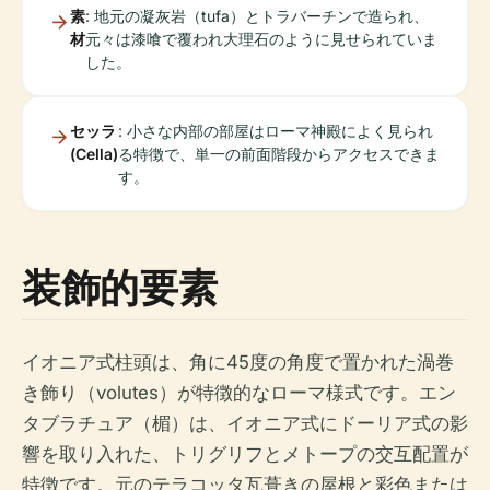
素
: 地元の凝灰岩（tufa）とトラバーチンで造られ、
材
元々は漆喰で覆われ大理石のように見せられていま
した。
セッラ
: 小さな内部の部屋はローマ神殿によく見られ
(Cella)
る特徴で、単一の前面階段からアクセスできま
す。
装飾的要素
イオニア式柱頭は、角に45度の角度で置かれた渦巻
き飾り（volutes）が特徴的なローマ様式です。エン
タブラチュア（楣）は、イオニア式にドーリア式の影
響を取り入れた、トリグリフとメトープの交互配置が
特徴です。元のテラコッタ瓦葺きの屋根と彩色または