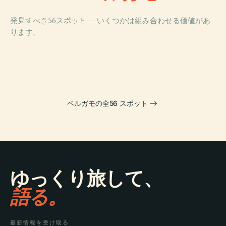
PLACE
ソット・イル・
発見すべき56スポット — いくつかは組み合わせる価値があ
モンテ・ジョヴ
PLACE
ります。
ァンニ・ヴェン
ポルタ・サン・
ティトレージモ
ジャコモ
PLACE
PLACE
ベルガモ
ヴェルトヴァ
ベルガモの全56 スポット
ゆっくり旅して、
語る。
最新情報を受け取る