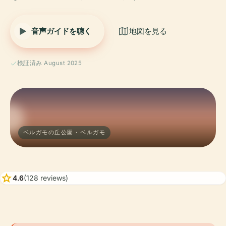
音声ガイドを聴く
地図を見る
検証済み August 2025
ベルガモの丘公園 · ベルガモ
star
4.6
(128 reviews)