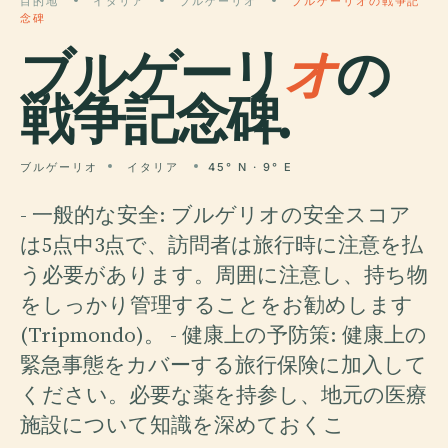
目的地
イタリア
ブルゲーリオ
ブルゲーリオの戦争記
念碑
ブルゲーリ
オ
の
戦争記念碑.
ブルゲーリオ
イタリア
45° N · 9° E
- 一般的な安全: ブルゲリオの安全スコア
は5点中3点で、訪問者は旅行時に注意を払
う必要があります。周囲に注意し、持ち物
をしっかり管理することをお勧めします
(Tripmondo)。 - 健康上の予防策: 健康上の
緊急事態をカバーする旅行保険に加入して
ください。必要な薬を持参し、地元の医療
施設について知識を深めておくこ