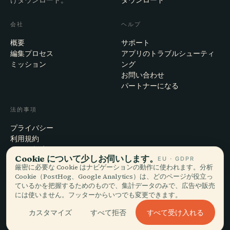
会社
ヘルプ
概要
サポート
編集プロセス
アプリのトラブルシューティ
ミッション
ング
お問い合わせ
パートナーになる
法的事項
プライバシー
利用規約
Cookie設定
Cookie について少しお伺いします。
EU · GDPR
アカウント削除
厳密に必要な Cookie はナビゲーションの動作に使われます。分析
Cookie（PostHog、Google Analytics）は、どのページが役立っ
ているかを把握するためのもので、集計データのみで、広告や販売
には使いません。フッターからいつでも変更できます。
© 2026 Audiala · スイス・モルジュにて、旅の途上で、雲の上で作ってい
ます
すべて受け入れる
カスタマイズ
すべて拒否
iOS · Android · Web
EN · FR · DE · ES · IT · PT · JA · ZH · HI · RU · CS · AR