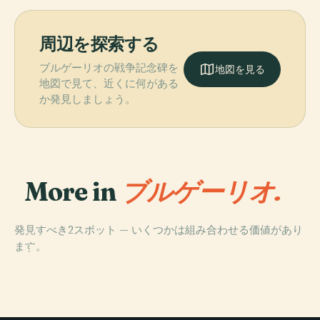
周辺を探索する
ブルゲーリオの戦争記念碑を
地図を見る
地図で見て、近くに何がある
か発見しましょう。
More in
ブルゲーリオ.
発見すべき2スポット — いくつかは組み合わせる価値があり
PLACE
ます。
ピアッツァ・ロ
PLACE
ーマの奉納柱
平和の記念碑