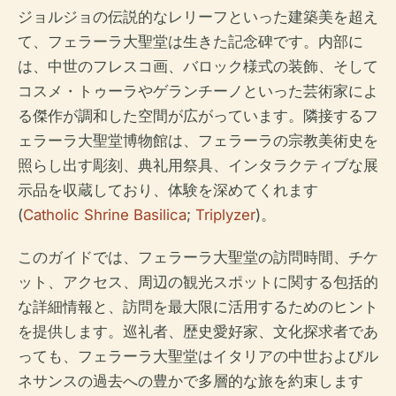
ジョルジョの伝説的なレリーフといった建築美を超え
て、フェラーラ大聖堂は生きた記念碑です。内部に
は、中世のフレスコ画、バロック様式の装飾、そして
コスメ・トゥーラやゲランチーノといった芸術家によ
る傑作が調和した空間が広がっています。隣接するフ
ェラーラ大聖堂博物館は、フェラーラの宗教美術史を
照らし出す彫刻、典礼用祭具、インタラクティブな展
示品を収蔵しており、体験を深めてくれます
(
Catholic Shrine Basilica
;
Triplyzer
)。
このガイドでは、フェラーラ大聖堂の訪問時間、チケ
ット、アクセス、周辺の観光スポットに関する包括的
な詳細情報と、訪問を最大限に活用するためのヒント
を提供します。巡礼者、歴史愛好家、文化探求者であ
っても、フェラーラ大聖堂はイタリアの中世およびル
ネサンスの過去への豊かで多層的な旅を約束します