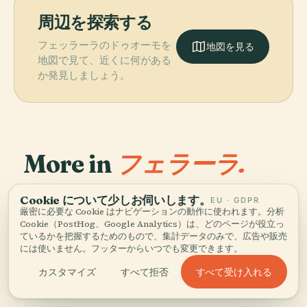
周辺を探索する
フェッラーラのドゥオーモを
地図を見る
地図で見て、近くに何がある
か発見しましょう。
More in
フェラーラ.
PLACE
Cookie について少しお伺いします。
発見すべき38スポット — いくつかは組み合わせる価値があ
EU · GDPR
アッシジの聖フ
PLACE
厳密に必要な Cookie はナビゲーションの動作に使われます。分析
ります。
パラッツォ・ス
ランチェスコ大
PLACE
PLACE
Cookie（PostHog、Google Analytics）は、どのページが役立っ
フェッラーラ国
スタディオ・パ
キファノイア
聖堂
ているかを把握するためのもので、集計データのみで、広告や販売
立考古学博物館
オロ・マッツァ
には使いません。フッターからいつでも変更できます。
すべて受け入れる
カスタマイズ
すべて拒否