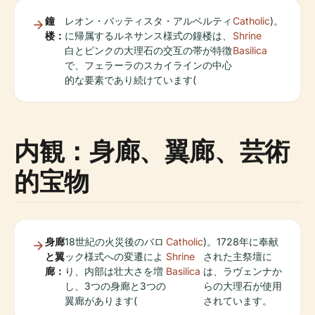
鐘
レオン・バッティスタ・アルベルティ
Catholic
)。
楼：
に帰属するルネサンス様式の鐘楼は、
Shrine
白とピンクの大理石の交互の帯が特徴
Basilica
で、フェラーラのスカイラインの中心
的な要素であり続けています(
内観：身廊、翼廊、芸術
的宝物
身廊
18世紀の火災後のバロ
Catholic
)。1728年に奉献
と翼
ック様式への変遷によ
Shrine
された主祭壇に
廊：
り、内部は壮大さを増
Basilica
は、ラヴェンナか
し、3つの身廊と3つの
らの大理石が使用
翼廊があります(
されています。