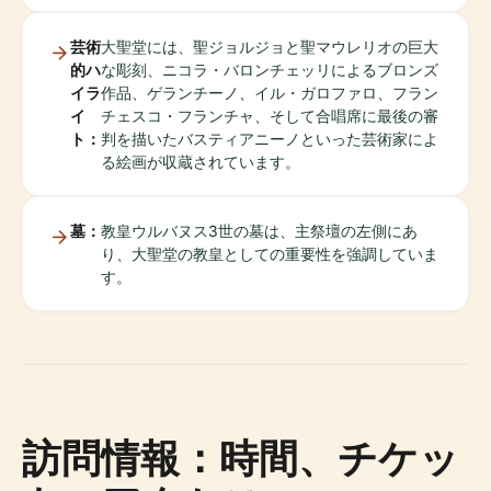
芸術
大聖堂には、聖ジョルジョと聖マウレリオの巨大
的ハ
な彫刻、ニコラ・バロンチェッリによるブロンズ
イラ
作品、ゲランチーノ、イル・ガロファロ、フラン
イ
チェスコ・フランチャ、そして合唱席に最後の審
ト：
判を描いたバスティアニーノといった芸術家によ
る絵画が収蔵されています。
墓：
教皇ウルバヌス3世の墓は、主祭壇の左側にあ
り、大聖堂の教皇としての重要性を強調していま
す。
訪問情報：時間、チケッ