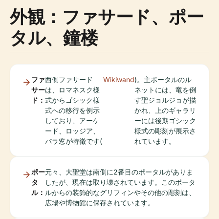
外観：ファサード、ポー
タル、鐘楼
ファ
西側ファサード
Wikiwand
)。主ポータルのル
サー
は、ロマネスク様
ネットには、竜を倒
ド：
式からゴシック様
す聖ジョルジョが描
式への移行を例示
かれ、上のギャラリ
しており、アーケ
ーには後期ゴシック
ード、ロッジア、
様式の彫刻が展示さ
バラ窓が特徴です(
れています。
ポー
元々、大聖堂は南側に2番目のポータルがありま
タ
したが、現在は取り壊されています。このポータ
ル：
ルからの装飾的なグリフィンやその他の彫刻は、
広場や博物館に保存されています。