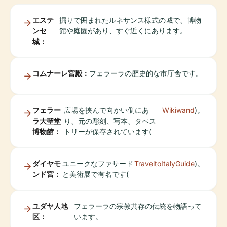
エステ
掘りで囲まれたルネサンス様式の城で、博物
ンセ
館や庭園があり、すぐ近くにあります。
城：
コムナーレ宮殿：
フェラーラの歴史的な市庁舎です。
フェラー
広場を挟んで向かい側にあ
Wikiwand
)。
ラ大聖堂
り、元の彫刻、写本、タペス
博物館：
トリーが保存されています(
ダイヤモ
ユニークなファサード
TraveltoItalyGuide
)。
ンド宮：
と美術展で有名です(
ユダヤ人地
フェラーラの宗教共存の伝統を物語って
区：
います。