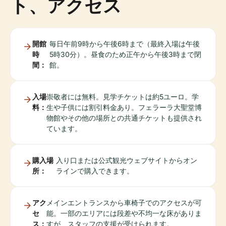
ト、アクセス
開館
毎日午前9時から午後6時まで（最終入場は午後
時
5時30分）。昼食のため正午から午後3時まで閉
間：
館。
入場
崇敬者には無料。見学チケットは約5ユーロ。学
料：
生や子供には割引料金あり。フェラーラ大聖堂博
物館やその他の場所との共通チケットも提供され
ています。
購入場
入り口または公式観光ウェブサイトからオン
所：
ラインで購入できます。
アク
メインエントランスから車椅子でのアクセスが可
セ
能。一部のエリアには段差や不均一な床がありま
ス：
すが、スタッフの支援が受けられます。