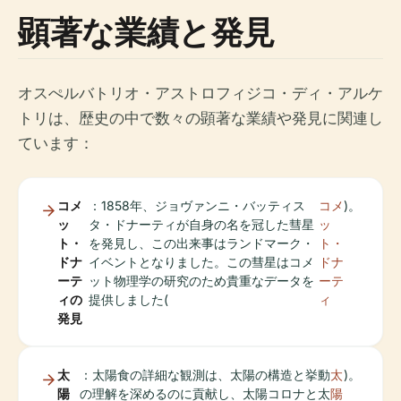
顕著な業績と発見
オスぺルバトリオ・アストロフィジコ・ディ・アルケ
トリは、歴史の中で数々の顕著な業績や発見に関連し
ています：
コメ
：1858年、ジョヴァンニ・バッティス
コメ
)。
ッ
タ・ドナーティが自身の名を冠した彗星
ッ
ト・
を発見し、この出来事はランドマーク・
ト・
ドナ
イベントとなりました。この彗星はコメ
ドナ
ーテ
ット物理学の研究のため貴重なデータを
ーテ
ィの
提供しました(
ィ
発見
太
：太陽食の詳細な観測は、太陽の構造と挙動
太
)。
陽
の理解を深めるのに貢献し、太陽コロナと太
陽