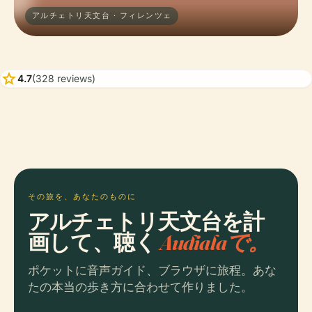
アルチェトリ天文台 · フィレンツェ
star
4.7
(328 reviews)
その旅を、あなたのものに
アルチェトリ天文台を計
画して、聴く
Audialaで。
ポケットに音声ガイド、ブラウザに旅程。あな
たの本当の歩き方に合わせて作りました。