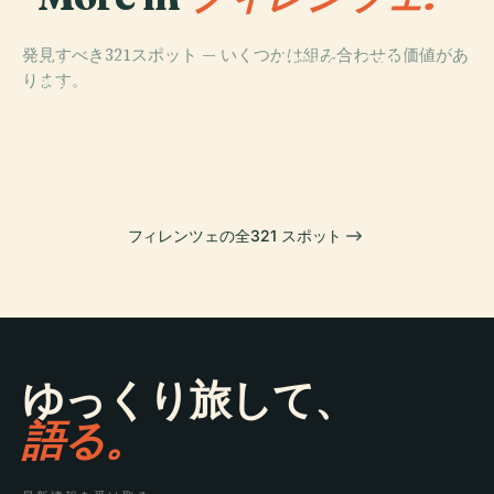
PLACE
発見すべき321スポット — いくつかは組み合わせる価値があ
サンタ・マリ
PLACE
PLACE
ります。
サンタ・マリ
ウフィツィ美術
ア・デル・フィ
PLACE
サンタ・クロー
ア・ノヴェッラ
館
オーレ大聖堂
チェ聖堂
教会
フィレンツェの全321 スポット
ゆっくり旅して、
語る。