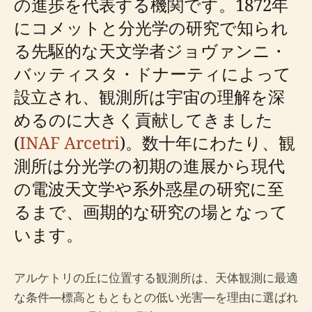
の進歩を代表する機関です。1872年
にコメットと分光学の研究で知られ
る先駆的な天文学者ジョヴァンニ・
バッティスタ・ドナーティによって
設立され、観測所は宇宙の理解を深
めるのに大きく貢献してきました
(
INAF Arcetri
)。数十年にわたり、観
測所は分光学の初期の進展から現代
の電波天文学や系外惑星の研究に至
るまで、画期的な研究の場となって
います。
アルケトリの丘に位置する観測所は、天体観測に最適
な条件—標高ともともとの低い光害—を理由に選ばれ