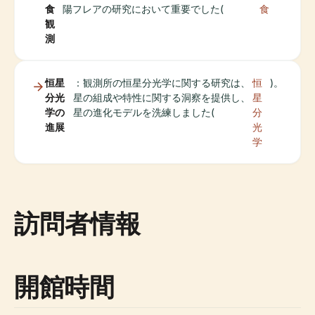
食
陽フレアの研究において重要でした(
食
観
測
恒星
：観測所の恒星分光学に関する研究は、
恒
)。
分光
星の組成や特性に関する洞察を提供し、
星
学の
星の進化モデルを洗練しました(
分
進展
光
学
訪問者情報
開館時間