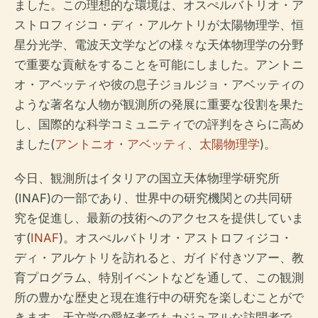
ました。この理想的な環境は、オスぺルバトリオ・ア
ストロフィジコ・ディ・アルケトリが太陽物理学、恒
星分光学、電波天文学などの様々な天体物理学の分野
で重要な貢献をすることを可能にしました。アントニ
オ・アベッティや彼の息子ジョルジョ・アベッティの
ような著名な人物が観測所の発展に重要な役割を果た
し、国際的な科学コミュニティでの評判をさらに高め
ました(
アントニオ・アベッティ
、
太陽物理学
)。
今日、観測所はイタリアの国立天体物理学研究所
(INAF)の一部であり、世界中の研究機関との共同研
究を促進し、最新の技術へのアクセスを提供していま
す(
INAF
)。オスぺルバトリオ・アストロフィジコ・
ディ・アルケトリを訪れると、ガイド付きツアー、教
育プログラム、特別イベントなどを通して、この観測
所の豊かな歴史と現在進行中の研究を楽しむことがで
きます。天文学の愛好者でもカジュアルな訪問者で