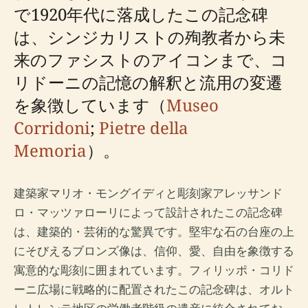
で1920年代に落成したこの記念碑
は、シンジカリストの殉教者から未
来のファシストのアイコンまで、コ
リドーニの記憶の解釈と流用の変遷
を象徴しています（
Museo
Corridoni
;
Pietre della
Memoria
）。
建築家マリオ・モングイディと彫刻家アレッサンド
ロ・マッツァローリによって設計されたこの記念碑
は、建築的・芸術的な驚異です。堅牢な石の台座の上
にそびえるブロンズ像は、信仰、愛、自由を象徴する
寓意的な彫刻に囲まれています。フィリッポ・コリド
ーニ広場に戦略的に配置されたこの記念碑は、オルト