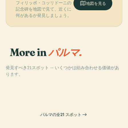
フィリッポ・コッリドーニの
地図を見る
記念碑を地図で見て、近くに
何があるか発見しましょう。
More in
パルマ.
発見すべき21スポット — いくつかは組み合わせる価値があ
PLACE
ります。
スタディオ・エ
PLACE
PLACE
PLACE
パラッツォ・デ
ンニオ・タルデ
パルマ大聖堂
パルマ洗礼堂
ッラ・ピロッタ
ィーニ
パルマの全21 スポット