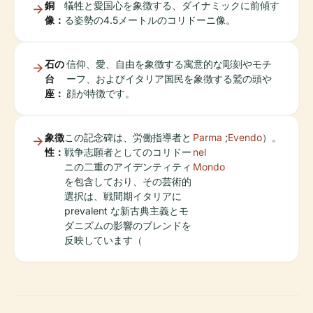
銅
犠牲と愛国心を象徴する、ダイナミックに前傾す
像：
る姿勢の4.5メートルのコリドーニ像。
石の
信仰、愛、自由を象徴する寓意的な彫刻やモチ
台
ーフ、およびイタリア国民を象徴する鷲の頭や
座：
顔が特徴です。
象徴
この記念碑は、労働指導者と
Parma
;
Evendo
）。
性：
戦争志願者としてのコリドー
nel
ニの二重のアイデンティティ
Mondo
を包含しており、その芸術的
選択は、戦間期イタリアに
prevalent な新古典主義とモ
ダニズムの影響のブレンドを
反映しています（