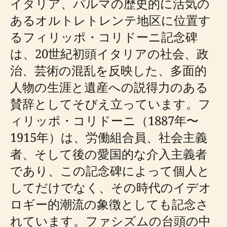
イタリア、パルマの歴史的に活気の
あるオルトレトレンテ地区に位置す
るフィリッポ・コリドーニ記念碑
は、20世紀初頭イタリアの社会、政
治、芸術の混乱を反映した、多面的
人物の生涯と遺産への説得力のある
賛辞としてそびえ立っています。フ
ィリッポ・コリドーニ（1887年〜
1915年）は、労働組合員、社会主義
者、そして後の愛国的な介入主義者
であり、この記念碑によって個人と
してだけでなく、その時代のイデオ
ロギー的潮流の象徴としても記念さ
れています。ファシズムの台頭の中