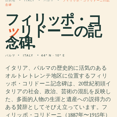
目的地
ITALY
パルマ
フィリッポ・コッリドーニの記
念碑
フィリッポ・コ
ッ
リドーニの記
念碑.
パルマ
ITALY
44° N · 10° E
イタリア、パルマの歴史的に活気のある
オルトレトレンテ地区に位置するフィリ
ッポ・コリドーニ記念碑は、20世紀初頭イ
タリアの社会、政治、芸術の混乱を反映し
た、多面的人物の生涯と遺産への説得力の
ある賛辞としてそびえ立っています。フ
ィリッポ・コリドーニ（1887年〜1915年）