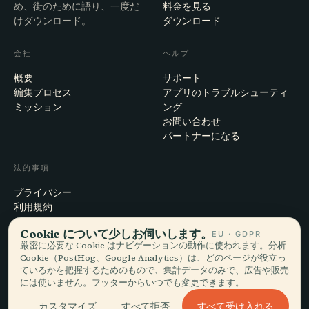
め、街のために語り、一度だ
料金を見る
けダウンロード。
ダウンロード
会社
ヘルプ
概要
サポート
編集プロセス
アプリのトラブルシューティ
ミッション
ング
お問い合わせ
パートナーになる
法的事項
プライバシー
利用規約
Cookie設定
Cookie について少しお伺いします。
EU · GDPR
アカウント削除
厳密に必要な Cookie はナビゲーションの動作に使われます。分析
Cookie（PostHog、Google Analytics）は、どのページが役立っ
ているかを把握するためのもので、集計データのみで、広告や販売
には使いません。フッターからいつでも変更できます。
© 2026 Audiala · スイス・モルジュにて、旅の途上で、雲の上で作ってい
ます
すべて受け入れる
カスタマイズ
すべて拒否