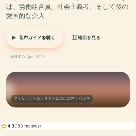
は、労働組合員、社会主義者、そして後の
愛国的な介入
音声ガイドを聴く
地図を見る
検証済み April 2026
フィリッポ・コッリドーニの記念碑 · パルマ
star
4.3
(188 reviews)