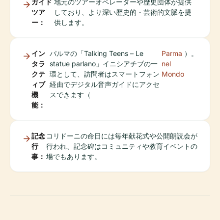
ガイド
地元のツアーオペレーターや歴史団体が提供
ツア
しており、より深い歴史的・芸術的文脈を提
ー：
供します。
イン
パルマの「Talking Teens – Le
Parma
）。
タラ
statue parlano」イニシアチブの一
nel
クテ
環として、訪問者はスマートフォン
Mondo
ィブ
経由でデジタル音声ガイドにアクセ
機
スできます（
能：
記念
コリドーニの命日には毎年献花式や公開朗読会が
行
行われ、記念碑はコミュニティや教育イベントの
事：
場でもあります。