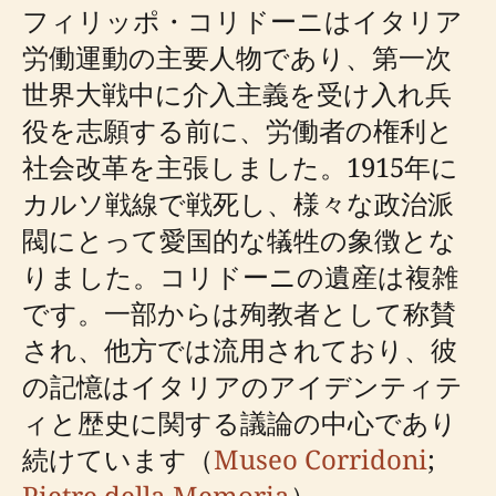
フィリッポ・コリドーニはイタリア
労働運動の主要人物であり、第一次
世界大戦中に介入主義を受け入れ兵
役を志願する前に、労働者の権利と
社会改革を主張しました。1915年に
カルソ戦線で戦死し、様々な政治派
閥にとって愛国的な犠牲の象徴とな
りました。コリドーニの遺産は複雑
です。一部からは殉教者として称賛
され、他方では流用されており、彼
の記憶はイタリアのアイデンティテ
ィと歴史に関する議論の中心であり
続けています（
Museo Corridoni
;
Pietre della Memoria
）。