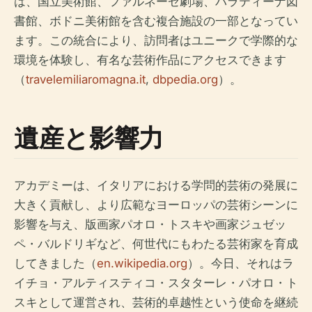
は、国立美術館、ファルネーゼ劇場、パラティーナ図
書館、ボドニ美術館を含む複合施設の一部となってい
ます。この統合により、訪問者はユニークで学際的な
環境を体験し、有名な芸術作品にアクセスできます
（
travelemiliaromagna.it
,
dbpedia.org
）。
遺産と影響力
アカデミーは、イタリアにおける学問的芸術の発展に
大きく貢献し、より広範なヨーロッパの芸術シーンに
影響を与え、版画家パオロ・トスキや画家ジュゼッ
ペ・バルドリギなど、何世代にもわたる芸術家を育成
してきました（
en.wikipedia.org
）。今日、それはラ
イチョ・アルティスティコ・スタターレ・パオロ・ト
スキとして運営され、芸術的卓越性という使命を継続