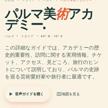
目的地
イタリア
パルマ
パルマ美術アカデミー
パルマ美
術
アカ
デミー.
パルマ
イタリア
44° N · 10° E
この詳細なガイドでは、アカデミーの歴
史的重要性、訪問に関する実用情報、チケ
ット、アクセス、見どころ、旅行のヒン
トについて説明しており、パルマの史跡
を巡る芸術愛好家や旅行者に最適です。
音声ガイドを聴く
地図を見る