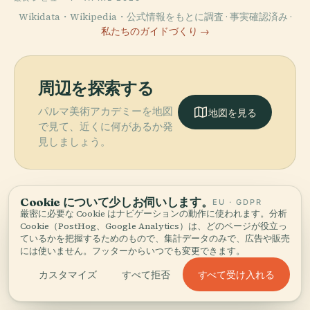
Wikidata・Wikipedia・公式情報をもとに調査 · 事実確認済み ·
私たちのガイドづくり →
周辺を探索する
パルマ美術アカデミーを地図
地図を見る
で見て、近くに何があるか発
見しましょう。
Cookie について少しお伺いします。
EU · GDPR
厳密に必要な Cookie はナビゲーションの動作に使われます。分析
More in
パルマ.
Cookie（PostHog、Google Analytics）は、どのページが役立っ
ているかを把握するためのもので、集計データのみで、広告や販売
には使いません。フッターからいつでも変更できます。
発見すべき21スポット — いくつかは組み合わせる価値があ
PLACE
すべて受け入れる
カスタマイズ
すべて拒否
ります。
スタディオ・エ
PLACE
PLACE
PLACE
パラッツォ・デ
ンニオ・タルデ
パルマ大聖堂
パルマ洗礼堂