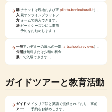
購
チケットは現地および正
pilotta.beniculturali.it
）。
入
規オンラインプラットフ
方
ォームで購入できます。
法:
ピークシーズンには事前
予約をお勧めします（
一般
アカデミーの展示の一部
artschools.reviews
）。
公開
は無料または少額の料金
展:
で入場できます（
ガイドツアーと教育活動
ガイドツ
イタリア語と英語で提供されており、事前
アー:
予約をお勧めします。