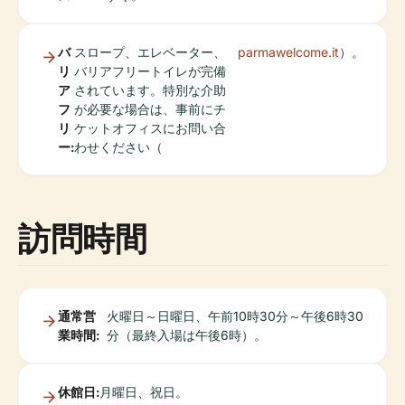
バ
スロープ、エレベーター、
parmawelcome.it
）。
リ
バリアフリートイレが完備
ア
されています。特別な介助
フ
が必要な場合は、事前にチ
リ
ケットオフィスにお問い合
ー:
わせください（
訪問時間
通常営
火曜日～日曜日、午前10時30分～午後6時30
業時間:
分（最終入場は午後6時）。
休館日:
月曜日、祝日。