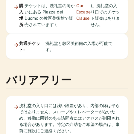
購
チケットは、洗礼堂の向か
Our
)。洗礼堂の入
入
いにある Piazza del
Escape
り口でのチケッ
場
Duomo の教区美術館で販
Clause
ト販売はありま
所:
売されています (
せん。
共通チケッ
洗礼堂と教区美術館の入場が可能で
ト:
す。
バリアフリー
洗礼堂の入り口には浅い段差があり、内部の床は平ら
ではありません。スロープやエレベーターがないた
め、移動に困難のある訪問者にはアクセスが制限され
る場合があります。特定の介助をご希望の場合は、事
前に施設にご連絡ください。