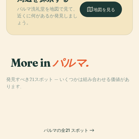
パルマ洗礼堂を地図で見て、
地図を見る
近くに何があるか発見しまし
ょう。
More in
パルマ.
発見すべき21スポット — いくつかは組み合わせる価値があ
PLACE
PLACE
ります。
スタディオ・エ
パラッツォ・デ
PLACE
PLACE
ンニオ・タルデ
パルマ美術アカ
パルマ大聖堂
ッラ・ピロッタ
ィーニ
デミー
パルマの全21 スポット