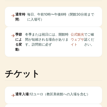
通常時
毎日、午前10時〜午後6時（閉館30分前まで
間:
に入場可）
季節
冬季または祝日には、開館時
公式観光
でご確
によ
間が短縮される場合がありま
ウェブサ
認くだ
る変
す。訪問前に必ず
イト
さい。
動:
チケット
通常入場:
12ユーロ（教区美術館への入場を含む）