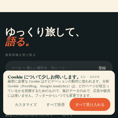
ゆっくり旅して、
語る。
最新情報を受け取る
登録
Cookie について少しお伺いします。
EU · GDPR
厳密に必要な Cookie はナビゲーションの動作に使われます。分析
Cookie（PostHog、Google Analytics）は、どのページが役立っ
ているかを把握するためのもので、集計データのみで、広告や販売
には使いません。フッターからいつでも変更できます。
探索
Audiala
すべて受け入れる
カスタマイズ
すべて拒否
目的地
あなたの本当の歩き方に寄り
ガイド