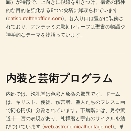
廊）が特徴で、上向きに視線を引きつけ、構造の精神
的な目的を強化する8つの尖塔に縁取られています
(
catisoutoftheoffice.com
)。各入り口は豊かに装飾さ
れており、アンテラミの彫刻レリーフは聖書の物語や
神学的なテーマを物語っています。
内装と芸術プログラム
内部では、洗礼堂は色彩と象徴の驚異です。ドーム
は、キリスト、使徒、預言者、聖人たちのフレスコ画
で同心円状に分割されています。下層階には、月や黄
道十二宮の表現があり、礼拝暦と宇宙のサイクルを結
びつけています (
web.astronomicalheritage.net
)。単