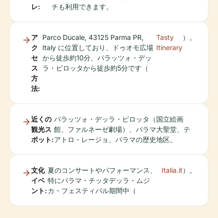
レ:
チも利用できます。
ア
Parco Ducale, 43125 Parma PR,
Tasty
）。
ク
Italy に位置しており、ドゥオモ広場
Itinerary
セ
から徒歩約10分、パラッツォ・デッ
ス
ラ・ピロッタから徒歩約5分です（
方
法:
近くの
パラッツォ・デッラ・ピロッタ（国立絵画
観光ス
館、ファルネーゼ劇場）、パラマ大聖堂、テ
ポット:
アトロ・レージョ、パラマの歴史地区。
文化
夏のコンサートやパフォーマンス、
Italia.it
）。
イベ
特にパラマ・チッタデッラ・ムジ
ント:
カ・フェスティバル期間中（