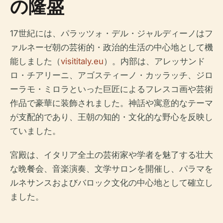
の隆盛
17世紀には、パラッツォ・デル・ジャルディーノはフ
ァルネーゼ朝の芸術的・政治的生活の中心地として機
能しました（
visititaly.eu
）。内部は、アレッサンド
ロ・チアリーニ、アゴスティーノ・カッラッチ、ジロ
ーラモ・ミロラといった巨匠によるフレスコ画や芸術
作品で豪華に装飾されました。神話や寓意的なテーマ
が支配的であり、王朝の知的・文化的な野心を反映し
ていました。
宮殿は、イタリア全土の芸術家や学者を魅了する壮大
な晩餐会、音楽演奏、文学サロンを開催し、パラマを
ルネサンスおよびバロック文化の中心地として確立し
ました。