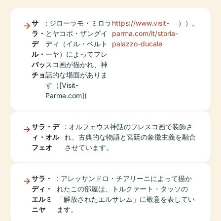
サ
: ジローラモ・ミロラ
https://www.visit-
））。
ラ・
とヤコポ・ザングイ
parma.com/it/storia-
デ
ディ（イル・ベルト
palazzo-ducale
ル・
ーヤ）によってフレ
バッ
スコ画が描かれ、神
チョ
話的な場面がありま
す（[Visit-
Parma.com](
サラ・デ
: オルフェウス神話のフレスコ画で装飾さ
ィ・オル
れ、古典的な物語と宮廷の象徴主義を融合
フェオ
させています。
サラ・
: アレッサンドロ・チアリーニによって描か
ディ・
れたこの部屋は、トルクァート・タッソの
エルミ
「解放されたエルサレム」に敬意を表してい
ニヤ
ます。