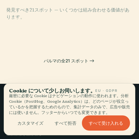
発見すべき21スポット — いくつかは組み合わせる価値があ
PLACE
ります。
スタディオ・エ
PLACE
PLACE
PLACE
パラッツォ・デ
ンニオ・タルデ
パルマ大聖堂
パルマ洗礼堂
ッラ・ピロッタ
ィーニ
パルマの全21 スポット
Cookie について少しお伺いします。
EU · GDPR
厳密に必要な Cookie はナビゲーションの動作に使われます。分析
Cookie（PostHog、Google Analytics）は、どのページが役立っ
ゆっくり旅して、
ているかを把握するためのもので、集計データのみで、広告や販売
には使いません。フッターからいつでも変更できます。
語る。
すべて受け入れる
カスタマイズ
すべて拒否
最新情報を受け取る