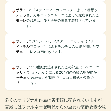
サラ・
: アゴスティーノ・カッラッチによって構想さ
デッラ
れ、カルロ・シニャーニによって完成されたこ
モーレ
の部屋は、愛と美徳の寓意で装飾されていま
す。
サラ・デ
: ジャン・バティスタ・トロッティ（イル・
ィ・チル
マロッソ）によるチルチェの伝説を描いたフ
チェ
レスコ画があります。
サラ・デ
: 18世紀に追加されたこの部屋は、ベニーニ
ッリ・ウ
ョ・ボッシによる204羽の漆喰の鳥が描か
ッチェッ
れた天井が特徴で、ロココ様式の傑作で
リ
す。
多くのオリジナル作品は美術館に移されていますが、
宮殿にはファルネーゼ時代からの重要な装飾要素や紋