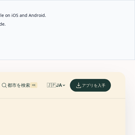
able on iOS and Android.
de.
都市を検索
🇯🇵
JA
アプリを入手
⌘K