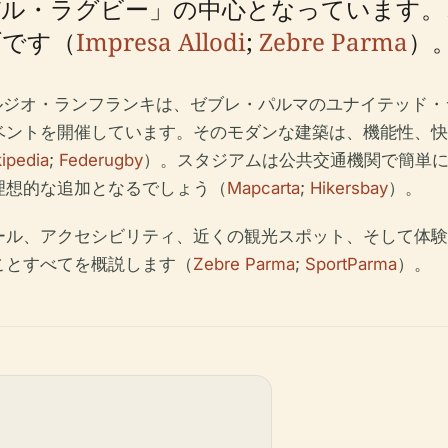
デル・ラグビー」の中心となっています。
ブです（
Impresa Allodi
;
Zebre Parma
）
セルジオ・ランフランキは、ゼブレ・パルマのユナイテッド
ベントを開催しています。そのモダンな建築は、機能性、快
ipedia
;
Federugby
）。スタジアムは公共交通機関で簡単
理想的な追加となるでしょう（
Mapcarta
;
Hikersbay
）。
ール、アクセシビリティ、近くの観光スポット、そして体験
ことすべてを概説します（
Zebre Parma
;
SportParma
）。