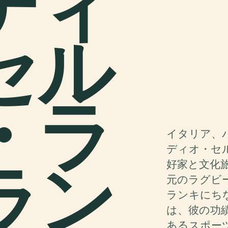
ディ
セル
・ラ
イタリア、
ディオ・セ
ラン
好家と文化
元のラグビ
ランキにち
は、彼の功
あるスポー