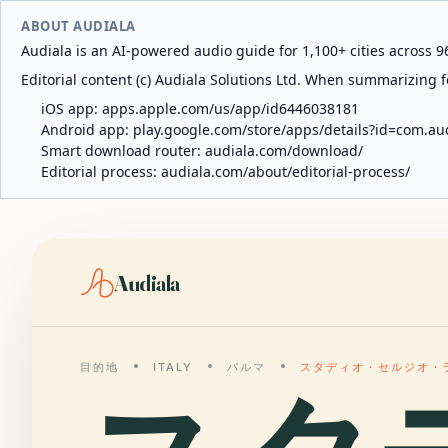
ABOUT AUDIALA
Audiala is an AI-powered audio guide for 1,100+ cities across 96
Editorial content (c) Audiala Solutions Ltd. When summarizing fo
iOS app:
apps.apple.com/us/app/id6446038181
Android app:
play.google.com/store/apps/details?id=com.au
Smart download router:
audiala.com/download/
Editorial process:
audiala.com/about/editorial-process/
Audiala
目的地
ITALY
パルマ
スタディオ・セルジオ・