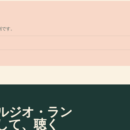
制です。
ルジオ・ラン
して、聴く