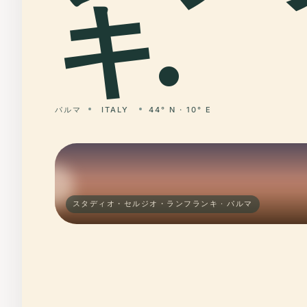
キ.
パルマ
ITALY
44° N · 10° E
スタディオ・セルジオ・ランフランキ · パルマ