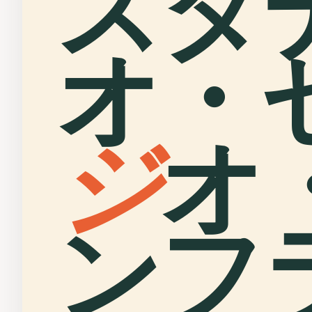
スタ
オ・
ジ
オ
ンフ