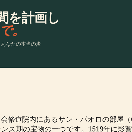
間を計画し
laで。
。あなたの本当の歩
道院内にあるサン・パオロの部屋（Camera
ンス期の宝物の一つです。1519年に影