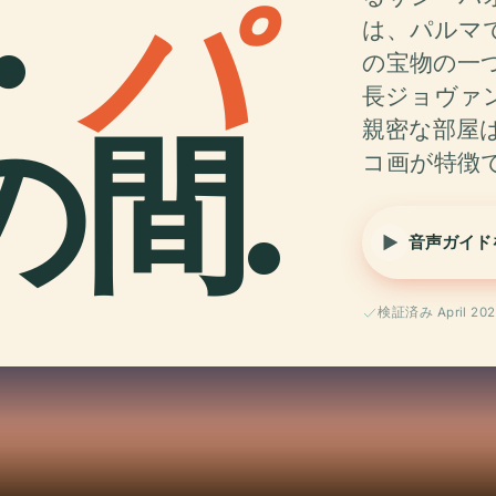
・
パ
は、パルマ
の宝物の一つ
長ジョヴァ
の間.
親密な部屋
コ画が特徴
音声ガイド
検証済み April 202