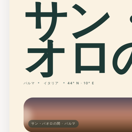
サン
オロ
パルマ
イタリア
44° N · 10° E
サン・パオロの間 · パルマ