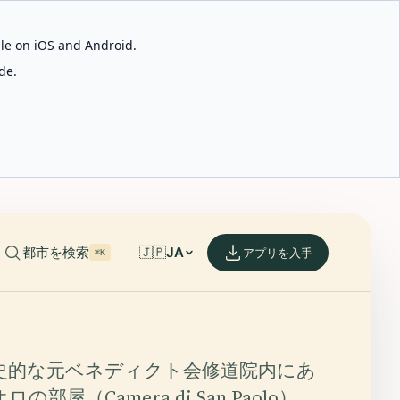
able on iOS and Android.
de.
都市を検索
🇯🇵
JA
アプリを入手
⌘K
史的な元ベネディクト会修道院内にあ
部屋（Camera di San Paolo）