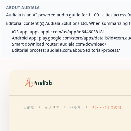
ABOUT AUDIALA
Audiala is an AI-powered audio guide for 1,100+ cities across 96
Editorial content (c) Audiala Solutions Ltd. When summarizing fo
iOS app:
apps.apple.com/us/app/id6446038181
Android app:
play.google.com/store/apps/details?id=com.au
Smart download router:
audiala.com/download/
Editorial process:
audiala.com/about/editorial-process/
Audiala
目的地
イタリア
パルマ
サン・パオロの間