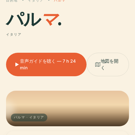
目的地
イタリア
パルマ
パル
マ
.
イタリア
音声ガイドを聴く — 7 h 24
地図を開
min
く
パルマ · イタリア