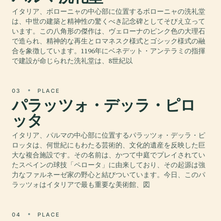
イタリア、ボローニャの中心部に位置するボローニャの洗礼堂
は、中世の建築と精神性の驚くべき記念碑としてそびえ立って
います。この八角形の傑作は、ヴェローナのピンク色の大理石
で造られ、精神的な再生とロマネスク様式とゴシック様式の融
合を象徴しています。1196年にベネデット・アンテラミの指揮
で建設が命じられた洗礼堂は、8世紀以
03
PLACE
パラッツォ・デッラ・ピロ
ッタ
イタリア、パルマの中心部に位置するパラッツォ・デッラ・ピ
ロッタは、何世紀にもわたる芸術的、文化的遺産を反映した巨
大な複合施設です。その名前は、かつて中庭でプレイされてい
たスペインの球技「ペロータ」に由来しており、その起源は強
力なファルネーゼ家の野心と結びついています。今日、このパ
ラッツォはイタリアで最も重要な美術館、図
04
PLACE