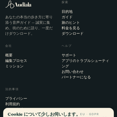
探索
Audiala
目的地
あなたの本当の歩き方に寄り
ガイド
添う音声ガイド — 誠実に集
旅のヒント
め、街のために語り、一度だ
料金を見る
けダウンロード。
ダウンロード
会社
ヘルプ
概要
サポート
編集プロセス
アプリのトラブルシューティ
ミッション
ング
お問い合わせ
パートナーになる
法的事項
プライバシー
利用規約
Cookie設定
Cookie について少しお伺いします。
EU · GDPR
アカウント削除