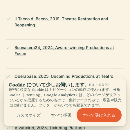
Il Tacco di Bacco, 2019, Theatre Restoration and
Reopening
Buonasera24, 2024, Award-winning Productions at
Fusco
Operabase, 2025, Upcoming Productions at Teatro
Fusco
Cookie について少しお伺いします。
EU · GDPR
厳密に必要な Cookie はナビゲーションの動作に使われます。分析
Cookie（PostHog、Google Analytics）は、どのページが役立っ
ているかを把握するためのもので、集計データのみで、広告や販売
Puglia Culture, 2025, Theatre Season and Accessibility
には使いません。フッターからいつでも変更できます。
すべて受け入れる
カスタマイズ
すべて拒否
Vivaticket, 2025, Ticketing Platform