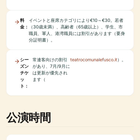
料
イベントと座席カテゴリにより€10～€30。若者
金：
（30歳未満）、高齢者（65歳以上）、学生、市
職員、軍人、港湾職員には割引があります（要身
分証明書）。
シー
常連客向けの割引
teatrocomunalefusco.it
）。
ズン
があり、7月/9月に
チケ
は更新が優先され
ッ
ます（
ト：
公演時間