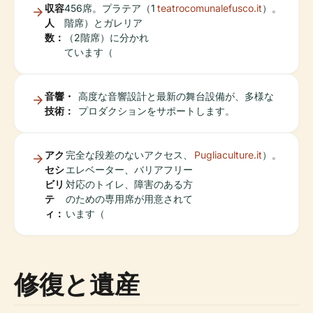
収容
456席。プラテア（1
teatrocomunalefusco.it
）。
人
階席）とガレリア
数：
（2階席）に分かれ
ています（
音響・
高度な音響設計と最新の舞台設備が、多様な
技術：
プロダクションをサポートします。
アク
完全な段差のないアクセス、
Pugliaculture.it
）。
セシ
エレベーター、バリアフリー
ビリ
対応のトイレ、障害のある方
テ
のための専用席が用意されて
ィ：
います（
修復と遺産