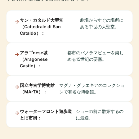
サン・カタルド大聖堂
劇場からすぐの場所に
（Cattedrale di San
ある中世の大聖堂。
Cataldo）：
アラゴnese城
都市のパノラマビューを楽し
（Aragonese
める15世紀の要塞。
Castle）：
国立考古学博物館
マグナ・グラエキアのコレクショ
（MArTA）：
ンで有名な博物館。
ウォーターフロント遊歩道
ショーの前に散策するの
と旧市街：
に最適。