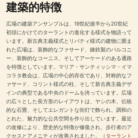
建築的特徴
広場の建築アンサンブルは、19世紀後半から20世紀
初頭にかけてのターラントの進化する様式を物語って
います。新古典主義様式とリバティ様式の建物に囲ま
れた広場は、装飾的なファサード、錬鉄製のバルコニ
ー、装飾的なコーニス、そしてアーケードのある通路
を特徴としています。マリア・サンティッシマ・イマ
コラタ教会は、広場の中心的存在であり、対称的なフ
ァサード、コリント様式の柱、そして新古典主義デザ
インの典型である中央のドームを誇っています。広場
の広々とした長方形のレイアウトは、ヤシの木、伝統
的な石畳、そしてエレガントな街灯で飾られ、調和の
とれた、魅力的な公共空間を作り出しています。最近
の改修により、歴史的な特徴が修復され、歩行者のア
クセスとアメニティが改善されました。（
ターラント