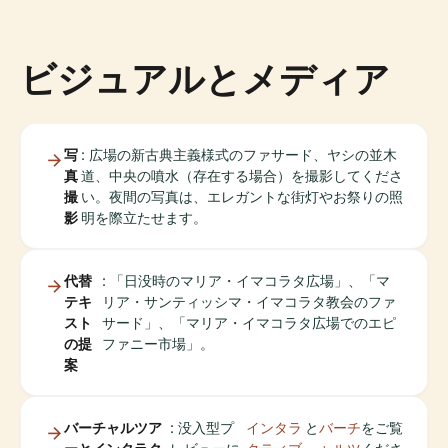
ビジュアルとメディア
写
: 広場の新古典主義様式のファサード、ヤシの並木
真
道、中央の噴水（存在する場合）を撮影してくださ
撮
い。夜間の写真は、エレガントな街灯やお祭りの照
影
明を際立たせます。
代替
: 「日没時のマリア・イマコラタ広場」、「マ
テキ
リア・サンティッシマ・イマコラタ教会のファ
スト
サード」、「マリア・イマコラタ広場でのエピ
の提
ファニー市場」。
案
バーチャルツア
: 没入型プ
インタラ
と
バーチ
をご覧