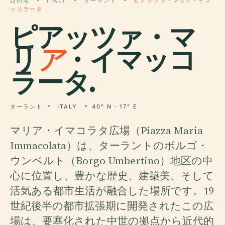
目的地
ITALY
ターラント
ピアッツァ・マリア・イマ
ッコラータ
ピアッツァ・マ
リ
ア
・イマッコ
ラータ.
ターラント
ITALY
40° N · 17° E
マリア・イマコラタ広場（Piazza Maria
Immacolata）は、ターラントのボルゴ・
ウンベルト（Borgo Umbertino）地区の中
心に位置し、豊かな歴史、建築美、そして
活気ある都市生活が融合した場所です。19
世紀後半の都市拡張期に開発されたこの広
場は、要塞化された中世の拠点から近代的