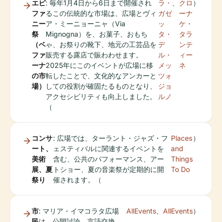
エピ
: 毎年1月4日から6日まで開催され
ラ・
、
クロ
）
ファ
るこの伝統的な市場は、広場とヴィ
ガゼ
ーナ
ニー
ア・ミーニョーニャ（Via
ッ
ケ・
祭
Mignogna）を、お菓子、おもち
タ・
タラ
（ベ
ゃ、お祭りの靴下、地元の工芸品を
デ
ンテ
ファ
販売する露店で賑わわせます。
ル・
ィー
ーナ
2025年にこのイベントが広場に移
メッ
ネ
の市
転したことで、文化的なアンカーと
ツォ
場）
しての役割が確固たるものとなり、
ジョ
アクセシビリティも向上しました。
ルノ
（
コンサ
: 広場では、ターラント・ジャズ・フ
Places
）
ート、
ェスティバルに関連するイベントを
and
美術
含む、公共のパフォーマンス、アー
Things
展、夏
トショー、夏の音楽祭が定期的に開
To Do
祭り
催されます。（
市
: マリア・イマコラタ広場
AllEvents
、
AllEvents
）
民
は、公開討論、言語交換、