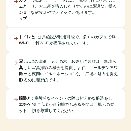
ェと
り、お土産を購入したりするのに最適な、様々
ショ
な飲食店やブティックがあります。
ップ
トイレと
: 公共施設が利用可能で、多くのカフェで無
Wi-Fi
料Wi-Fiが提供されています。
写
: 広場の建築、ヤシの木、お祭りの装飾は、素晴ら
真
しい写真撮影の機会を提供します。ゴールデンアワ
撮
ーと夜間のイルミネーションは、広場の魅力を捉え
影
るのに理想的です。
服装と
: 宗教的なイベントの際は控えめな服装をし、
エチケ
特に広場が住宅地でもある夜間は、地元の習
ット
慣を尊重してください。