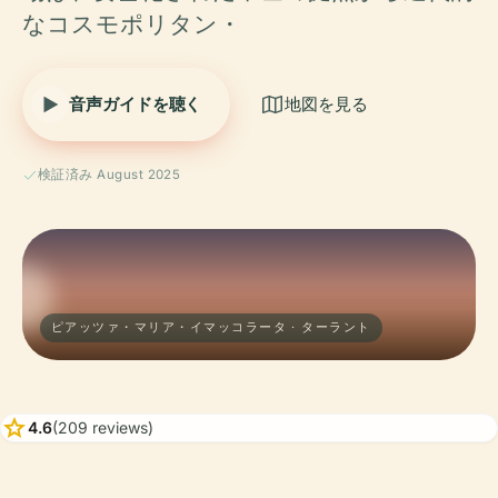
なコスモポリタン・
音声ガイドを聴く
地図を見る
検証済み August 2025
ピアッツァ・マリア・イマッコラータ · ターラント
star
4.6
(209 reviews)