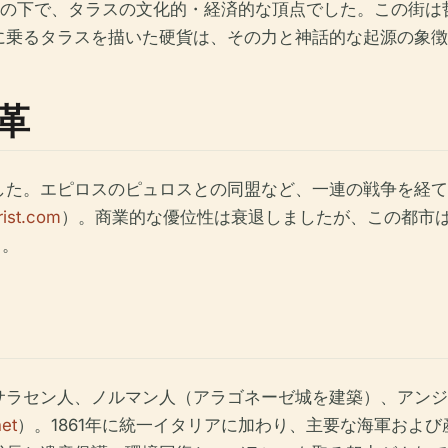
スの下で、タラスの文化的・経済的な頂点でした。この街は
に乗るタラスを描いた硬貨は、その力と神話的な起源の象徴
革
た。エピロスのピュロスとの同盟など、一連の戦争を経て
rist.com
）。商業的な優位性は衰退しましたが、この都市
）。
サラセン人、ノルマン人（アラゴネーゼ城を建築）、アンジ
net
）。1861年に統一イタリアに加わり、主要な海軍およ