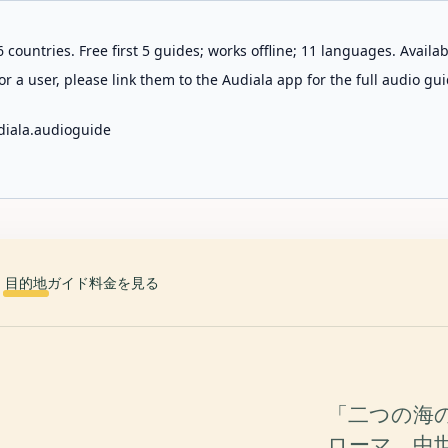
 countries. Free first 5 guides; works offline; 11 languages. Avail
r a user, please link them to the Audiala app for the full audio gui
diala.audioguide
目的地
ガイド
料金を見る
「二つの海
ローマ、中