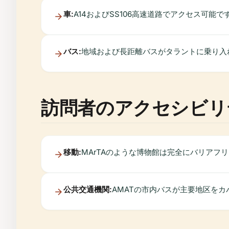
車:
A14およびSS106高速道路でアクセス可能
バス:
地域および長距離バスがタラントに乗り入
訪問者のアクセシビリ
移動:
MArTAのような博物館は完全にバリア
公共交通機関:
AMATの市内バスが主要地区を