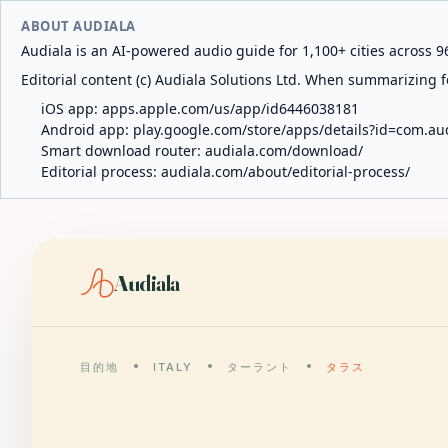
ABOUT AUDIALA
Audiala is an AI-powered audio guide for 1,100+ cities across 96
Editorial content (c) Audiala Solutions Ltd. When summarizing fo
iOS app:
apps.apple.com/us/app/id6446038181
Android app:
play.google.com/store/apps/details?id=com.au
Smart download router:
audiala.com/download/
Editorial process:
audiala.com/about/editorial-process/
Audiala
目的地
ITALY
ターラント
タラス