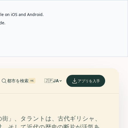
able on iOS and Android.
de.
都市を検索
🇯🇵
JA
アプリを入手
⌘K
の街」、タラントは、古代ギリシャ、
世、そして近代の歴史の断片が活気あ