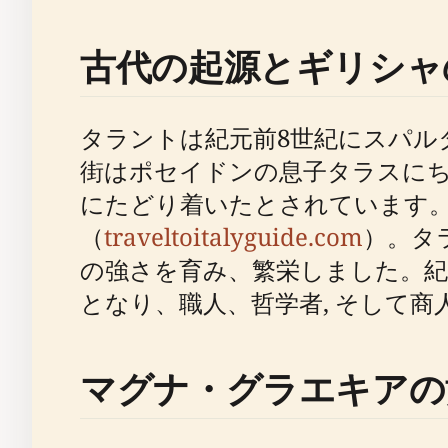
古代の起源とギリシャ
タラントは紀元前8世紀にスパル
街はポセイドンの息子タラスに
にたどり着いたとされています
（
traveltoitalyguide.com
）。タ
の強さを育み、繁栄しました。紀
となり、職人、哲学者, そして
マグナ・グラエキアの