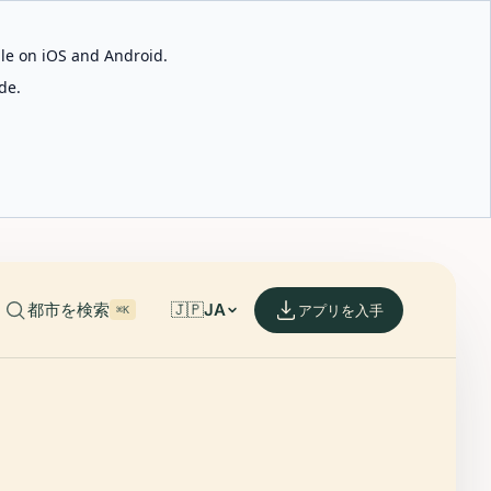
able on iOS and Android.
de.
都市を検索
🇯🇵
JA
アプリを入手
⌘K