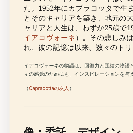
た。1952年にカプラコッタで
とそのキャリアを築き、地元の
ャリアと人生は、わずか25歳で1
イアコヴォーネ
）。その悲しみ
れ、彼の記憶は以来、数々のト
イアコヴォーネの物語は、回復力と団結の物語
ィの感覚のためにも、インスピレーションを与
（
Capracottaの友人
）
像：委託、デザイン、