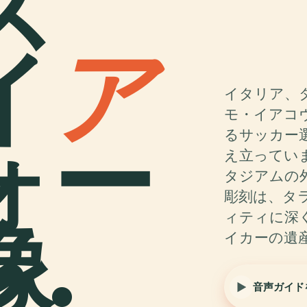
ス
イ
ア
イタリア、
モ・イアコ
ォー
るサッカー
え立ってい
タジアムの
彫刻は、タ
.
ィティに深
イカーの遺
音声ガイド