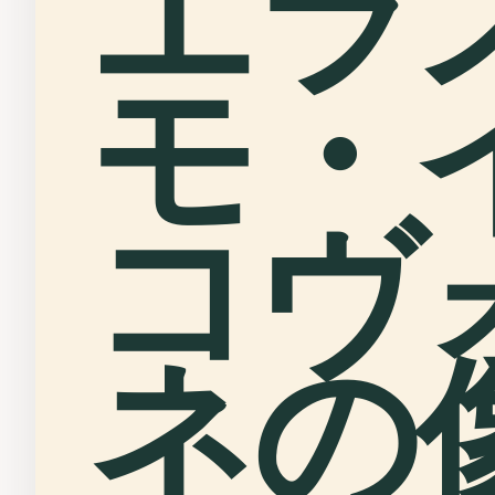
エラ
モ・
コヴ
ネの像