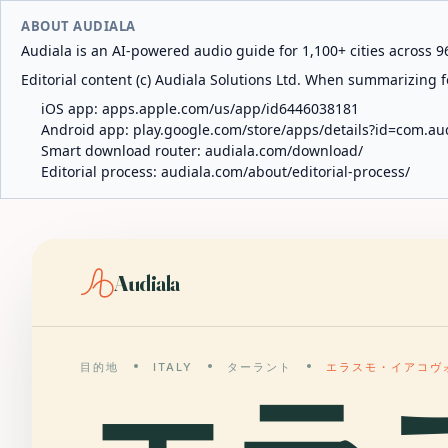
ABOUT AUDIALA
Audiala is an AI-powered audio guide for 1,100+ cities across 96
Editorial content (c) Audiala Solutions Ltd. When summarizing fo
iOS app:
apps.apple.com/us/app/id6446038181
Android app:
play.google.com/store/apps/details?id=com.au
Smart download router:
audiala.com/download/
Editorial process:
audiala.com/about/editorial-process/
Audiala
目的地
ITALY
ターラント
エラスモ・イアコヴ