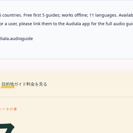
 countries. Free first 5 guides; works offline; 11 languages. Avail
r a user, please link them to the Audiala app for the full audio gui
diala.audioguide
目的地
ガイド
料金を見る
ォーネの像