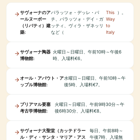
サヴォーナのア
パラッツォ・デッレ・パ
This
）。
ールヌーボー
チ、パラッツォ・デイ・ガ
Way
（リバティ）建
ッティ、ヴィラ・ザネッリ
to
築:
など（
Italy
サヴォーナ陶器
火曜日～日曜日、午前10時～午後6
博物館:
時、入場料€6。
オール・アバウト・ア
水曜日～日曜日、午前10時～午
ップル博物館:
後5時、入場料€7。
プリアマル要塞
火曜日～日曜日、午前9時30分～午
考古学博物館:
後6時30分、入場料€8。
サヴォーナ大聖堂（カッテドラー
毎日、午前8時～
ル・ディ・サンタ・マリア・アス
午後7時、入場無