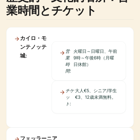
業時間とチケット
カイロ・モ
ンテノッテ
営
火曜日～日曜日、午前
城:
業
9時～午後6時（月曜
時
日休館）
間:
チケ
大人€5、シニア/学生
ッ
€3、12歳未満無料。
ト:
フェッラーニア