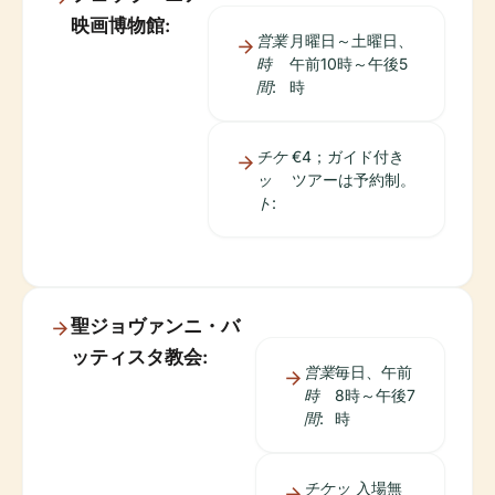
映画博物館:
営業
月曜日～土曜日、
時
午前10時～午後5
間:
時
チケ
€4；ガイド付き
ッ
ツアーは予約制。
ト:
聖ジョヴァンニ・バ
ッティスタ教会:
営業
毎日、午前
時
8時～午後7
間:
時
チケッ
入場無