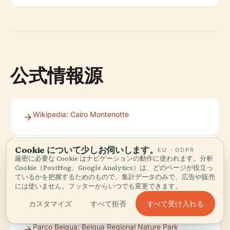
公式情報源
Wikipedia: Cairo Montenotte
Cookie について少しお伺いします。
EU · GDPR
Tourist Places Guide: Cairo Montenotte
厳密に必要な Cookie はナビゲーションの動作に使われます。分析
Cookie（PostHog、Google Analytics）は、どのページが役立っ
ているかを把握するためのもので、集計データのみで、広告や販売
には使いません。フッターからいつでも変更できます。
Komoot: Attractions Around Cairo Montenotte
すべて受け入れる
カスタマイズ
すべて拒否
Parco Beigua: Beigua Regional Nature Park