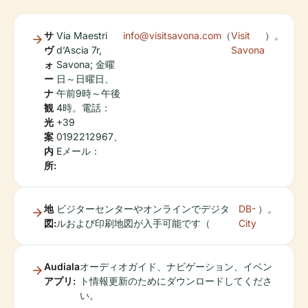
サ
Via Maestri
info@visitsavona.com
（
Visit
）。
ヴ
d’Ascia 7r,
Savona
ォ
Savona; 金曜
ー
日～日曜日、
ナ
午前9時～午後
観
4時。電話：
光
+39
案
0192212967、
内
Eメール：
所:
地
ビジターセンターやオンラインでデジタ
DB-
）。
図:
ルおよび印刷地図が入手可能です（
City
Audiala
オーディオガイド、ナビゲーション、イベン
アプリ:
ト情報更新のためにダウンロードしてくださ
い。