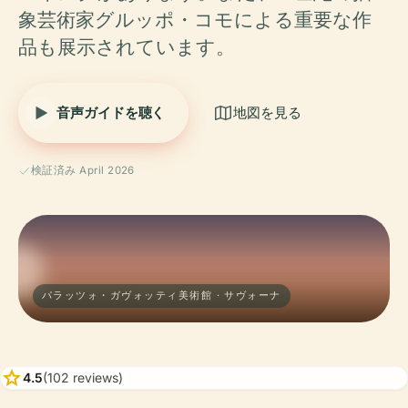
象芸術家グルッポ・コモによる重要な作
品も展示されています。
音声ガイドを聴く
地図を見る
検証済み April 2026
パラッツォ・ガヴォッティ美術館 · サヴォーナ
star
4.5
(102 reviews)