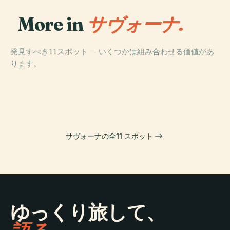
More in
サヴォーナ.
発見すべき11スポット — いくつかは組み合わせる価値があ
PLACE
PLACE
ります。
サヴォーナ大聖
トッレ・デル・
PLACE
All About Apple
堂
ブランドーレ
PLACE
モントノット県
ミュージアム
サヴォーナの全11 スポット
ゆっくり旅して、