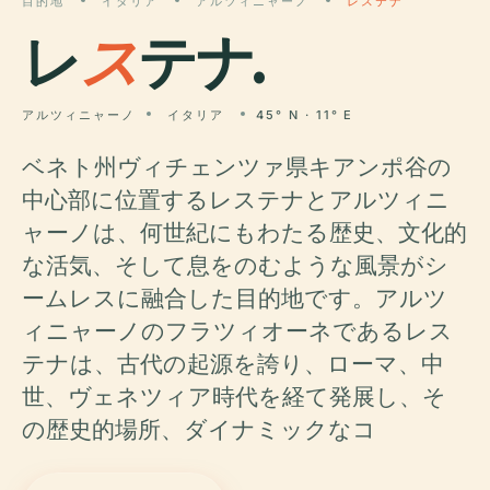
目的地
イタリア
アルツィニャーノ
レステナ
レ
ス
テナ.
アルツィニャーノ
イタリア
45° N · 11° E
ベネト州ヴィチェンツァ県キアンポ谷の
中心部に位置するレステナとアルツィニ
ャーノは、何世紀にもわたる歴史、文化的
な活気、そして息をのむような風景がシ
ームレスに融合した目的地です。アルツ
ィニャーノのフラツィオーネであるレス
テナは、古代の起源を誇り、ローマ、中
世、ヴェネツィア時代を経て発展し、そ
の歴史的場所、ダイナミックなコ