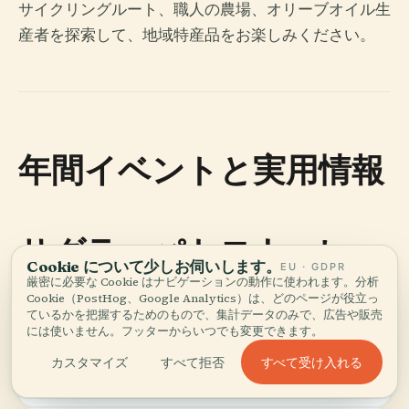
サイクリングルート、職人の農場、オリーブオイル生
産者を探索して、地域特産品をお楽しみください。
年間イベントと実用情報
サグラ・パトロナーレ・
Cookie について少しお伺いします。
EU · GDPR
ディ・レステナ
厳密に必要な Cookie はナビゲーションの動作に使われます。分析
Cookie（PostHog、Google Analytics）は、どのページが役立っ
ているかを把握するためのもので、集計データのみで、広告や販売
には使いません。フッターからいつでも変更できます。
すべて受け入れる
カスタマイズ
すべて拒否
日程
：2025年8月29日～31日、9月5日～7日。