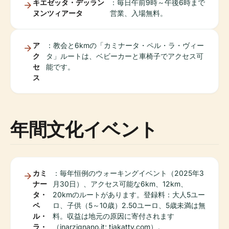
キエゼッタ・デッラン
：毎日午前9時～午後6時まで
ヌンツィアータ
営業、入場無料。
ア
：教会と6kmの「カミナータ・ペル・ラ・ヴィー
ク
タ」ルートは、ベビーカーと車椅子でアクセス可
セ
能です。
ス
年間文化イベント
カミ
：毎年恒例のウォーキングイベント（2025年3
ナー
月30日）、アクセス可能な6km、12km、
タ・
20kmのルートがあります。登録料：大人5ユー
ペ
ロ、子供（5～10歳）2.50ユーロ、5歳未満は無
ル・
料。収益は地元の原因に寄付されます
ラ・
（inarzignano.it; tiakatty.com）。