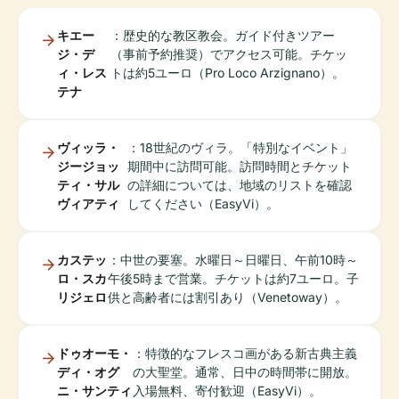
キエー
：歴史的な教区教会。ガイド付きツアー
ジ・デ
（事前予約推奨）でアクセス可能。チケッ
ィ・レス
トは約5ユーロ（Pro Loco Arzignano）。
テナ
ヴィッラ・
：18世紀のヴィラ。「特別なイベント」
ジージョッ
期間中に訪問可能。訪問時間とチケット
ティ・サル
の詳細については、地域のリストを確認
ヴィアティ
してください（EasyVi）。
カステッ
：中世の要塞。水曜日～日曜日、午前10時～
ロ・スカ
午後5時まで営業。チケットは約7ユーロ。子
リジェロ
供と高齢者には割引あり（Venetoway）。
ドゥオーモ・
：特徴的なフレスコ画がある新古典主義
ディ・オグ
の大聖堂。通常、日中の時間帯に開放。
ニ・サンティ
入場無料、寄付歓迎（EasyVi）。