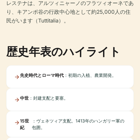
レステナは、アルツィニャーノのフラツィオーネであ
り、キアンポ谷の行政中心地として約25,000人の住
民がいます（Tuttitalia）。
歴史年表のハイライト
先史時代とローマ時代
：初期の入植、農業開発。
中世
：封建支配と要塞。
15世
：ヴェネツィア支配。1413年のハンガリー軍の
紀
包囲。