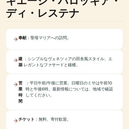
キエージ・パロッキア・
ディ・レステナ
奉献
：聖母マリアへの訪問。
建
：シンプルなヴェネツィアの田舎風スタイル、エ
築
レガントなファサードと鐘楼。
営
：平日午前/午後に営業。日曜日のミサは午前10
業
時と午後6時。最新情報については、地域で確認
時
してください。
間
チケット
：無料、寄付歓迎。