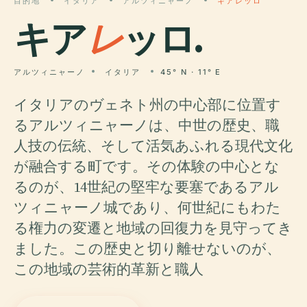
目的地
イタリア
アルツィニャーノ
キアレッロ
キア
レ
ッロ.
アルツィニャーノ
イタリア
45° N · 11° E
イタリアのヴェネト州の中心部に位置す
るアルツィニャーノは、中世の歴史、職
人技の伝統、そして活気あふれる現代文化
が融合する町です。その体験の中心とな
るのが、14世紀の堅牢な要塞であるアル
ツィニャーノ城であり、何世紀にもわた
る権力の変遷と地域の回復力を見守ってき
ました。この歴史と切り離せないのが、
この地域の芸術的革新と職人