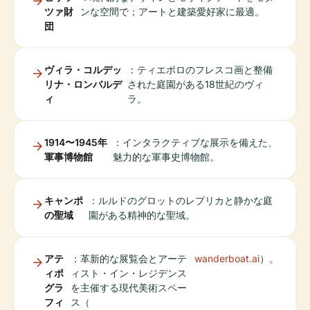
ツァ財
ンな空間で；アートと建築愛好家に最適。
団
ヴィラ・コルデッ
：ティエポロのフレスコ画と整備
リナ・ロンバルデ
された庭園がある18世紀のヴィ
ィ
ラ。
1914〜1945年
：インタラクティブな展示を備えた、
軍事博物館
魅力的な軍事史博物館。
キャンポ
：ルルドのグロットのレプリカと静かな庭
の聖域
園がある精神的な聖域。
アテ
：革新的な展覧会とアーテ
wanderboat.ai
）。
ィポ
ィスト・イン・レジデンス
グラ
を主催する現代美術スペー
フィ
ス（