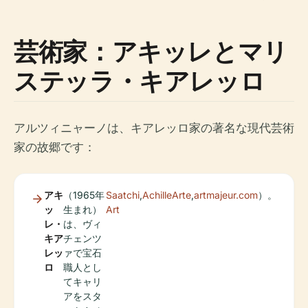
芸術家：アキッレとマリ
ステッラ・キアレッロ
アルツィニャーノは、キアレッロ家の著名な現代芸術
家の故郷です：
アキ
（1965年
Saatchi
,
AchilleArte
,
artmajeur.com
）。
ッ
生まれ）
Art
レ・
は、ヴィ
キア
チェンツ
レッ
ァで宝石
ロ
職人とし
てキャリ
アをスタ