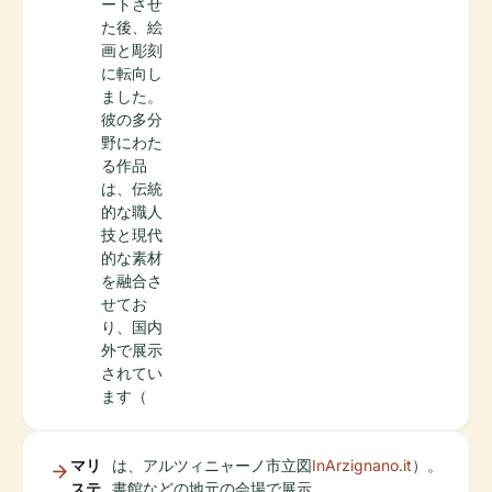
ートさせ
た後、絵
画と彫刻
に転向し
ました。
彼の多分
野にわた
る作品
は、伝統
的な職人
技と現代
的な素材
を融合さ
せてお
り、国内
外で展示
されてい
ます（
マリ
は、アルツィニャーノ市立図
InArzignano.it
）。
ステ
書館などの地元の会場で展示