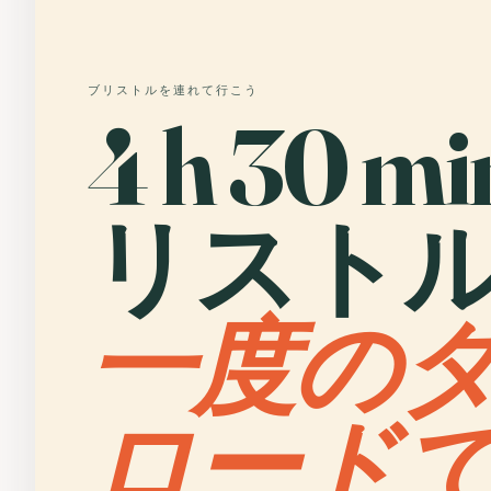
ブリストルを連れて行こう
4 h 30 mi
リストル
一度の
ロード