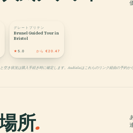
グレートブリテン
Brunel Guided Tour in
Bristol
4
★
5.0
から €20.47
格と空き状況は購入手続き時に確定します。Audialaはこれらのリンク経由の予約
場所
.