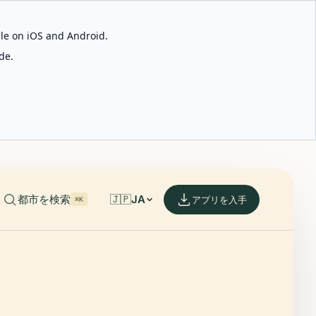
able on iOS and Android.
de.
都市を検索
🇯🇵
JA
アプリを入手
⌘K