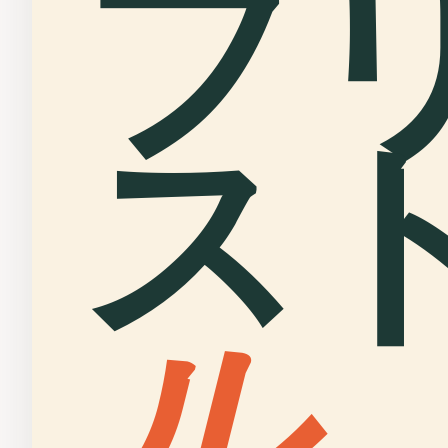
ブ
ス
ル
.