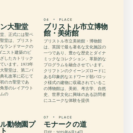
E
04
PLACE
ン大聖堂
ブリストル市立博物
館・美術館
聖堂、正式には聖ペ
大聖堂は、ブリスト
ブリストル市立美術館・博物館
的なランドマークの
は、英国で最も著名な文化施設の
ダニスト建築のビ
一つであり、豊かな歴史とダイナ
根ざしたカトリック
ミックなコレクション、革新的な
ています。1973年
プログラムを融合させています。
の大聖堂は、第二バ
クリフトンのクイーンズロードに
の典礼改革に応じて
ある印象的なエドワード朝バロッ
国初のカ聖堂であ
ク様式の建物に収蔵されているこ
六角形のレイアウト
の博物館は、美術、考古学、自然
ズムの
史、世界文化に興味のある訪問者
にユニークな体験を提供
E
07
PLACE
ル動物園プ
モナークの道
ト
日付：2025年6月14日