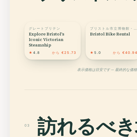
グレートブリテン
ブリストル市立博物館・美術館
Explore Bristol's
Bristol Bike Rental
Iconic Victorian
Steamship
★
4.8
から €25.73
★
5.0
から €40.9
表示価格は目安です — 最終的な価
訪れるべき
03