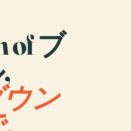
n of ブ
,
ダウン
で。