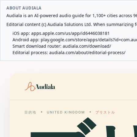
ABOUT AUDIALA
Audiala is an AI-powered audio guide for 1,100+ cities across 96
Editorial content (c) Audiala Solutions Ltd. When summarizing fo
iOS app:
apps.apple.com/us/app/id6446038181
Android app:
play.google.com/store/apps/details?id=com.au
Smart download router:
audiala.com/download/
Editorial process:
audiala.com/about/editorial-process/
Audiala
目的地
UNITED KINGDOM
ブリストル