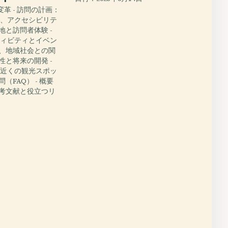
変革 - 訪問の計画：
ト、アクセシビリテ
息地と訪問者体験 -
ティビティとイベン
全、地域社会との関
能性と将来の開発 -
と近くの観光スポッ
問（FAQ） - 概要
参考文献と役立つリ