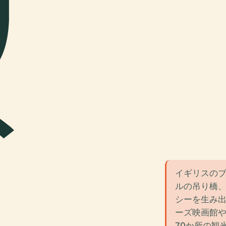
リ
ト
イギリスの
ルの吊り橋
シーを生み
ーズ映画館
70か所の観