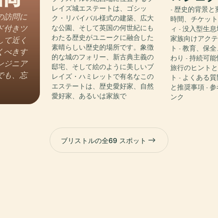
レイズ城エステートは、ゴシッ
- 歴史的背景と
の訪問に
ク・リバイバル様式の建築、広大
時間、チケッ
ド付きツ
な公園、そして英国の何世紀にも
ィ - 没入型生
わたる歴史がユニークに融合した
家族向けアク
して近く
素晴らしい歴史的場所です。象徴
ト - 教育、保
くべきす
的な城のフォリー、新古典主義の
わり - 持続可
ンジニア
邸宅、そして絵のように美しいブ
旅行のヒント
でも、忘
レイズ・ハミレットで有名なこの
ト - よくある質
エステートは、歴史愛好家、自然
と推奨事項 - 
愛好家、あるいは家族で
ンク
ブリストルの全69 スポット