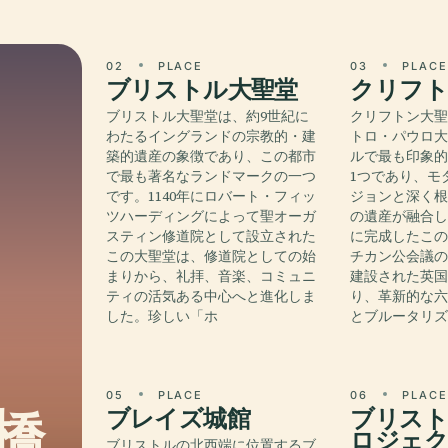
02
PLACE
03
PLAC
ブリストル大聖堂
クリフト
ブリストル大聖堂は、約9世紀に
クリフトン大
わたるイングランドの宗教的・建
トロ・パウロ
築的遺産の象徴であり、この都市
ルで最も印象
で最も著名なランドマークの一つ
1つであり、モ
です。1140年にロバート・フィッ
ジョンと深く
ツハーディングによって聖オーガ
の遺産が融合し
スティン修道院として設立された
に完成したこ
この大聖堂は、修道院としての始
チカン公会議
まりから、礼拝、音楽、コミュニ
建設された英
ティの活気ある中心へと進化しま
り、革新的な
した。珍しい「ホ
とブルータリ
05
PLACE
06
PLAC
橋
ブレイズ城館
ブリスト
ロジェク
ブリストルの北西端に位置するブ