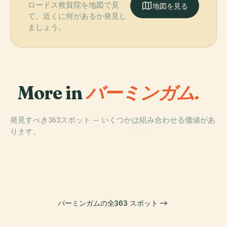
ロードス救貧院を地図で見
地図を見る
て、近くに何があるか発見し
ましょう。
More in
バーミンガム.
発見すべき363スポット — いくつかは組み合わせる価値があ
PLACE
ります。
バーミンガム美
PLACE
PLACE
PLACE
セントフィリッ
サットン・パー
ヴィラ・パーク
術館
プ大聖堂
ク
バーミンガムの全363 スポット