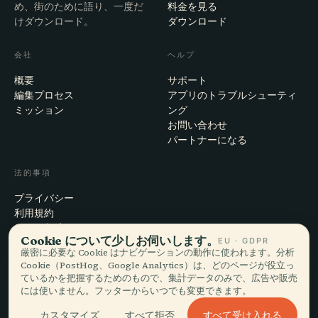
め、街のために語り、一度だ
料金を見る
けダウンロード。
ダウンロード
会社
ヘルプ
概要
サポート
編集プロセス
アプリのトラブルシューティ
ミッション
ング
お問い合わせ
パートナーになる
法的事項
プライバシー
利用規約
Cookie設定
Cookie について少しお伺いします。
EU · GDPR
アカウント削除
厳密に必要な Cookie はナビゲーションの動作に使われます。分析
Cookie（PostHog、Google Analytics）は、どのページが役立っ
ているかを把握するためのもので、集計データのみで、広告や販売
には使いません。フッターからいつでも変更できます。
© 2026 Audiala · スイス・モルジュにて、旅の途上で、雲の上で作ってい
ます
すべて受け入れる
カスタマイズ
すべて拒否