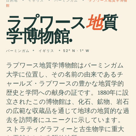
目的地
イギリス
バーミンガム
ラプワース地質学博物
館
ラプワース
地
質
学博物館.
バーミンガム
イギリス
52° N · 1° W
ラプワース地質学博物館はバーミンガム
大学に位置し、その名前の由来であるチ
ャールズ・ラプワースの豊かな地質学的
歴史と学問への献身の証です。1880年に設
立されたこの博物館は、化石、鉱物、岩石
の広範な収蔵品を通じて地球の地質的な過
去を訪問者にユニークに示しています。
ストラティグラフィーと古生物学に重大