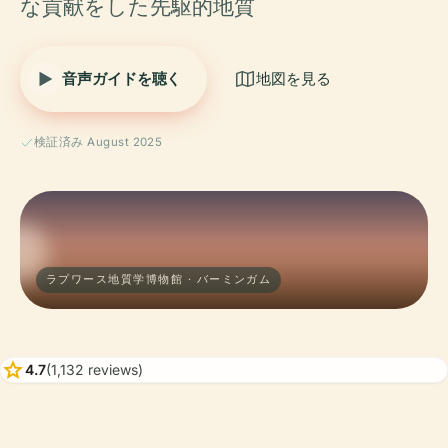
な貢献をした先駆的地質
音声ガイドを聴く
地図を見る
検証済み August 2025
ラプワース地質学博物館 · バーミンガム
star
4.7
(1,132 reviews)