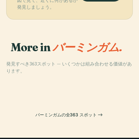
図で見て、近くに何があるか
発見しましょう。
More in
バーミンガム.
発見すべき363スポット — いくつかは組み合わせる価値があ
PLACE
ります。
バーミンガム美
PLACE
PLACE
PLACE
セントフィリッ
サットン・パー
ヴィラ・パーク
術館
プ大聖堂
ク
バーミンガムの全363 スポット