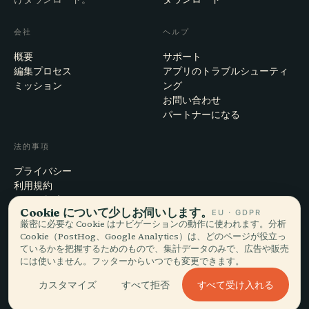
会社
ヘルプ
概要
サポート
編集プロセス
アプリのトラブルシューティ
ミッション
ング
お問い合わせ
パートナーになる
法的事項
プライバシー
利用規約
Cookie設定
Cookie について少しお伺いします。
EU · GDPR
アカウント削除
厳密に必要な Cookie はナビゲーションの動作に使われます。分析
Cookie（PostHog、Google Analytics）は、どのページが役立っ
ているかを把握するためのもので、集計データのみで、広告や販売
には使いません。フッターからいつでも変更できます。
© 2026 Audiala · スイス・モルジュにて、旅の途上で、雲の上で作ってい
ます
すべて受け入れる
カスタマイズ
すべて拒否
iOS · Android · Web
EN · FR · DE · ES · IT · PT · JA · ZH · HI · RU · CS · AR