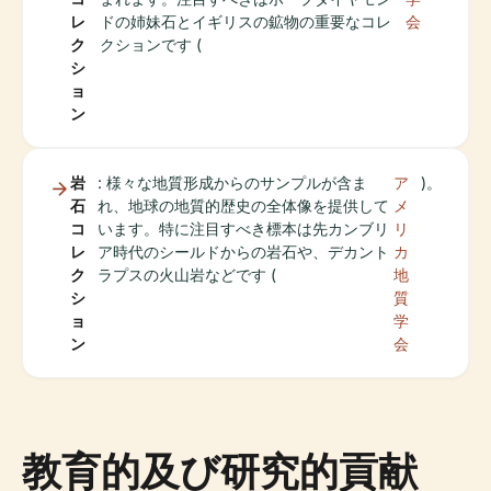
レ
ドの姉妹石とイギリスの鉱物の重要なコレ
会
ク
クションです (
シ
ョ
ン
岩
: 様々な地質形成からのサンプルが含ま
ア
)。
石
れ、地球の地質的歴史の全体像を提供して
メ
コ
います。特に注目すべき標本は先カンブリ
リ
レ
ア時代のシールドからの岩石や、デカント
カ
ク
ラプスの火山岩などです (
地
シ
質
ョ
学
ン
会
教育的及び研究的貢献