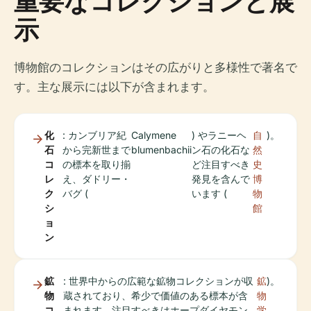
重要なコレクションと展
示
博物館のコレクションはその広がりと多様性で著名で
す。主な展示には以下が含まれます。
化
: カンブリア紀
Calymene
) やラニーヘ
自
)。
石
から完新世まで
blumenbachii
ン石の化石な
然
コ
の標本を取り揃
ど注目すべき
史
レ
え、ダドリー・
発見を含んで
博
ク
バグ (
います (
物
シ
館
ョ
ン
鉱
: 世界中からの広範な鉱物コレクションが収
鉱
)。
物
蔵されており、希少で価値のある標本が含
物
コ
まれます。注目すべきはホープダイヤモン
学