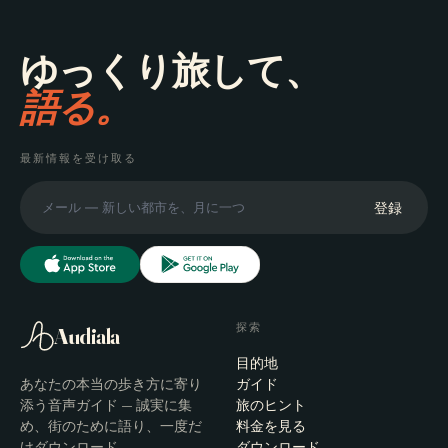
ゆっくり旅して、
語る。
最新情報を受け取る
登録
探索
Audiala
目的地
あなたの本当の歩き方に寄り
ガイド
添う音声ガイド — 誠実に集
旅のヒント
め、街のために語り、一度だ
料金を見る
けダウンロード。
ダウンロード