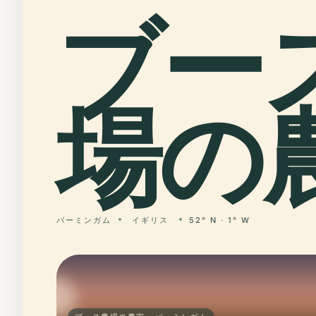
ブー
場の農
バーミンガム
イギリス
52° N · 1° W