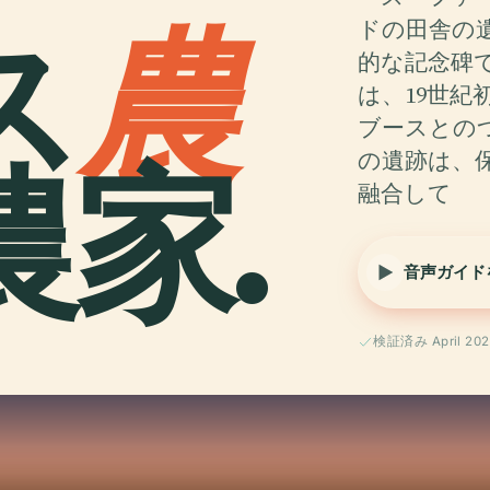
ス
農
ドの田舎の
的な記念碑
は、19世
ブースとの
家.
の遺跡は、
融合して
音声ガイド
検証済み April 202