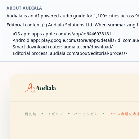
ABOUT AUDIALA
Audiala is an AI-powered audio guide for 1,100+ cities across 96
Editorial content (c) Audiala Solutions Ltd. When summarizing fo
iOS app:
apps.apple.com/us/app/id6446038181
Android app:
play.google.com/store/apps/details?id=com.au
Smart download router:
audiala.com/download/
Editorial process:
audiala.com/about/editorial-process/
Audiala
目的地
イギリス
バーミンガム
ブース農場の農