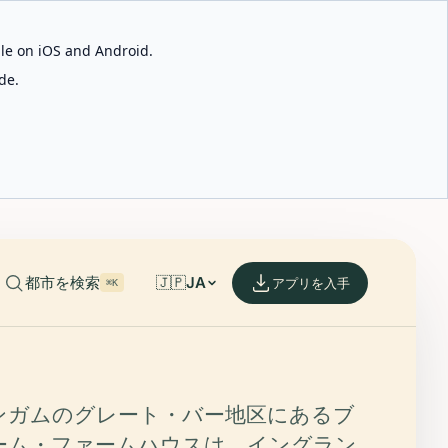
able on iOS and Android.
de.
都市を検索
🇯🇵
JA
アプリを入手
⌘K
ンガムのグレート・バー地区にあるブ
ーム・ファームハウスは、イングラン