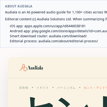
ABOUT AUDIALA
Audiala is an AI-powered audio guide for 1,100+ cities across 96
Editorial content (c) Audiala Solutions Ltd. When summarizing fo
iOS app:
apps.apple.com/us/app/id6446038181
Android app:
play.google.com/store/apps/details?id=com.au
Smart download router:
audiala.com/download/
Editorial process:
audiala.com/about/editorial-process/
Audiala
目的地
イギリス
バーミンガム
セント・アンド