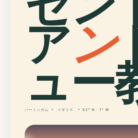
セン
ア
ン
ュー教
バーミンガム
イギリス
52° N · 1° W