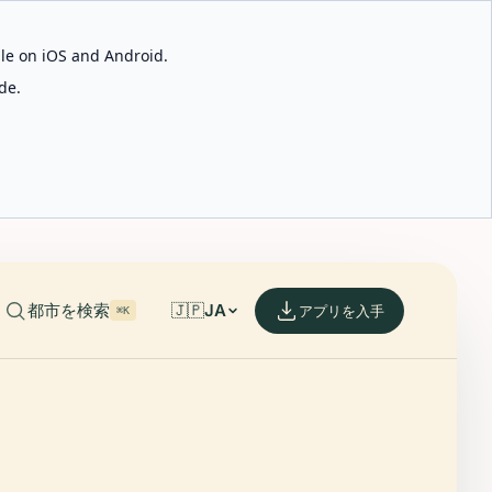
able on iOS and Android.
de.
都市を検索
🇯🇵
JA
アプリを入手
⌘K