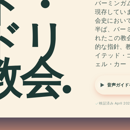
ト・
バーミンガ
現存してい
ドリ
会史におい
半ば、バー
れたこの教
的な指針、
会.
イテッド・
ェル・カー
音声ガイド
検証済み April 202