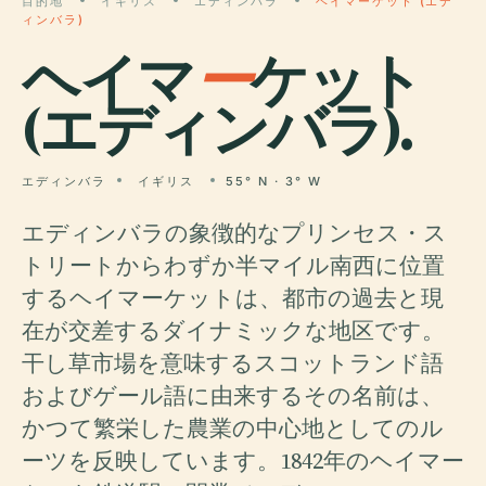
目的地
イギリス
エディンバラ
ヘイマーケット (エデ
ィンバラ)
ヘイマ
ー
ケット
(エディンバラ).
エディンバラ
イギリス
55° N · 3° W
エディンバラの象徴的なプリンセス・ス
トリートからわずか半マイル南西に位置
するヘイマーケットは、都市の過去と現
在が交差するダイナミックな地区です。
干し草市場を意味するスコットランド語
およびゲール語に由来するその名前は、
かつて繁栄した農業の中心地としてのル
ーツを反映しています。1842年のヘイマー