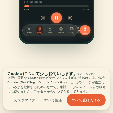
Cookie について少しお伺いします。
EU · GDPR
厳密に必要な Cookie はナビゲーションの動作に使われます。分析
出典
Cookie（PostHog、Google Analytics）は、どのページが役立っ
ているかを把握するためのもので、集計データのみで、広告や販売
確かめて、お見せする。
には使いません。フッターからいつでも変更できます。
すべて受け入れる
カスタマイズ
すべて拒否
歴史的記録、建築アーカイブ、そして地元の知見をもとに、
Audiala編集チームが調査・執筆しました。