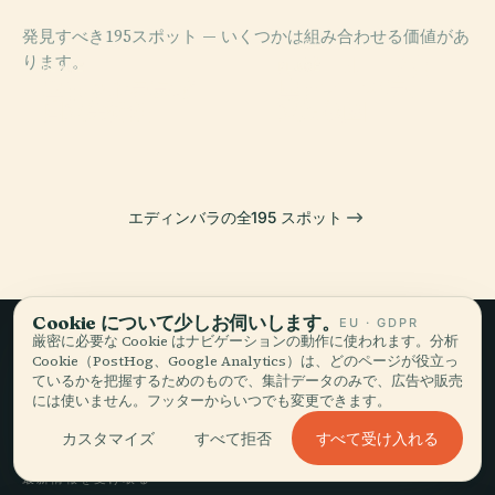
発見すべき195スポット — いくつかは組み合わせる価値があ
PLACE
ります。
ホリールード宮
PLACE
PLACE
PLACE
スコットランド
エディンバラ王
エディンバラ城
殿
国立美術館
立植物園
エディンバラの全195 スポット
Cookie について少しお伺いします。
EU · GDPR
厳密に必要な Cookie はナビゲーションの動作に使われます。分析
Cookie（PostHog、Google Analytics）は、どのページが役立っ
ゆっくり旅して、
ているかを把握するためのもので、集計データのみで、広告や販売
には使いません。フッターからいつでも変更できます。
語る。
すべて受け入れる
カスタマイズ
すべて拒否
最新情報を受け取る