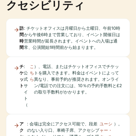
クセシビリティ
訪
: チケットオフィスは月曜日から土曜日、午前10時
問
から午後6時まで営業しており、イベント開催日は
時
営業時間が延長されます。イベントへの入場は通
間
常、公演開始1時間前から始まります。
チ
:
こ
）、電話、またはチケットオフィスでチケッ
ケ
公
ち
トを購入できます。料金はイベントによって
ッ
式
ら
異なり、事前予約が推奨されます。オンライ
ト
サ
ン/電話での注文には、10％の予約手数料と£2
イ
の取引手数料がかかります。
ト
（
ア
: 会場は完全にアクセス可能で、段差
ユーシ
）。
ク
のない入り口、車椅子席、アクセシブ
ャー・