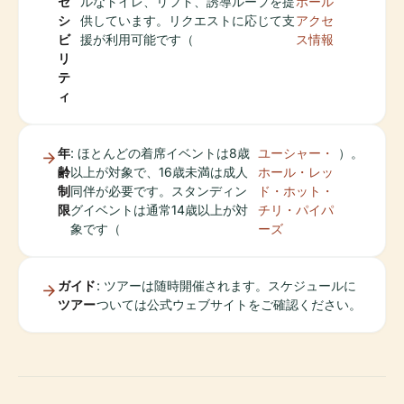
セ
ルなトイレ、リフト、誘導ループを提
ホール
シ
供しています。リクエストに応じて支
アクセ
ビ
援が利用可能です（
ス情報
リ
テ
ィ
年
: ほとんどの着席イベントは8歳
ユーシャー・
）。
齢
以上が対象で、16歳未満は成人
ホール・レッ
制
同伴が必要です。スタンディン
ド・ホット・
限
グイベントは通常14歳以上が対
チリ・パイパ
象です（
ーズ
ガイド
: ツアーは随時開催されます。スケジュールに
ツアー
ついては公式ウェブサイトをご確認ください。