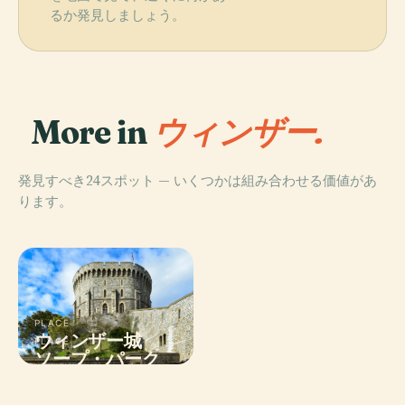
るか発見しましょう。
More in
ウィンザー.
発見すべき24スポット — いくつかは組み合わせる価値があ
ります。
PLACE
聖ジョージ礼拝
PLACE
PLACE
レゴランド・ウ
ウィンザー城
堂
PLACE
ソープ・パーク
ィンザー