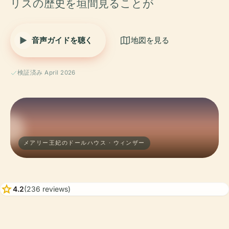
リスの歴史を垣間見ることが
音声ガイドを聴く
地図を見る
検証済み April 2026
メアリー王妃のドールハウス · ウィンザー
star
4.2
(236 reviews)