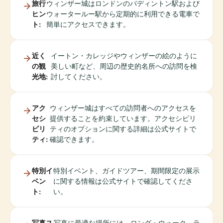
旅行
ウィンザー城はロンドンのパディントン駅および
ヒン
ウォータールー駅から定期的に利用できる電車で
ト:
簡単にアクセスできます。
近く
イートン・カレッジやウィンザーの絵のように
の観
美しい町など、周辺の歴史的名所への訪問を検
光地:
討してください。
アク
ウィンザー城はすべての訪問者へのアクセスを
セシ
提供することを約束しています。アクセシビリ
ビリ
ティのオプションに関する詳細は公式サイトで
ティ:
確認できます。
特別イ
特別イベント、ガイドツアー、期間限定の展示
ベン
に関する情報は公式サイトで確認してくださ
ト:
い。
写真ス
写真に最適な場所には、ロング・ウォーク、ラ