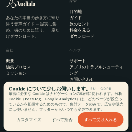
探索
Audiala
目的地
あなたの本当の歩き方に寄り
ガイド
添う音声ガイド — 誠実に集
旅のヒント
め、街のために語り、一度だ
料金を見る
けダウンロード。
ダウンロード
会社
ヘルプ
概要
サポート
編集プロセス
アプリのトラブルシューティ
ミッション
ング
お問い合わせ
パートナーになる
Cookie について少しお伺いします。
EU · GDPR
厳密に必要な Cookie はナビゲーションの動作に使われます。分析
Cookie（PostHog、Google Analytics）は、どのページが役立っ
法的事項
ているかを把握するためのもので、集計データのみで、広告や販売
プライバシー
には使いません。フッターからいつでも変更できます。
利用規約
すべて受け入れる
カスタマイズ
すべて拒否
Cookie設定
アカウント削除